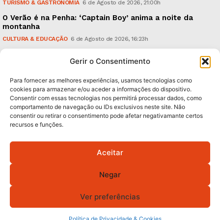
TURISMO & GASTRONOMIA
6 de Agosto de 2026, 21:00h
O Verão é na Penha: ‘Captain Boy’ anima a noite da
montanha
CULTURA & EDUCAÇÃO
6 de Agosto de 2026, 16:23h
900 anos: “Nada do que vinha de trás foi colocado
Gerir o Consentimento
em causa”, garante Ricardo Araújo
POLÍTICA
6 de Agosto de 2026, 13:03h
Para fornecer as melhores experiências, usamos tecnologias como
cookies para armazenar e/ou aceder a informações do dispositivo.
Consentir com essas tecnologias nos permitirá processar dados, como
Subscreva Newsletter:
comportamento de navegação ou IDs exclusivos neste site. Não
consentir ou retirar o consentimento pode afetar negativamante certos
recursos e funções.
Aceitar
QUERO ADERIR
Negar
Li e aceito a
Política de Privacidade
.
Ver preferências
Política de Privacidade & Cookies
© 2026 GA! Todos os direitos reservados.