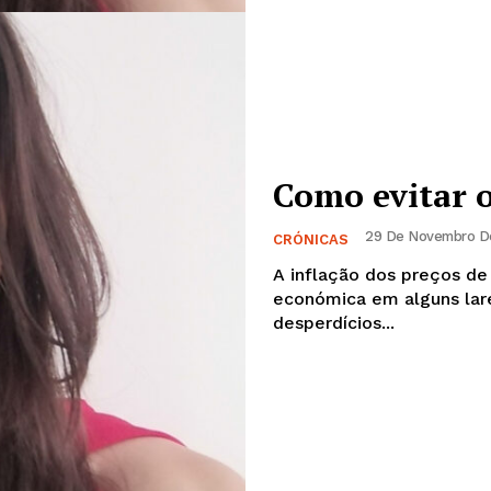
Institucional
Artigos
 agora!
Edição Digital
Como evitar o
Europa
A JÁ!
Grande Entrevista
29 De Novembro De
CRÓNICAS
Publicidade
A inflação dos preços de
Quero ser Assinante
económica em alguns lar
desperdícios...