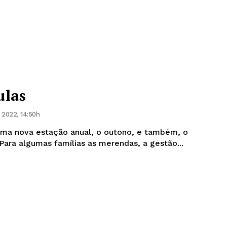
ulas
 2022, 14:50h
a nova estação anual, o outono, e também, o
recomeço do ano letivo. Para algumas famílias as merendas, a gestão...