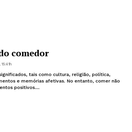
 do comedor
 15:41h
gnificados, tais como cultura, religião, política,
memórias afetivas. No entanto, comer não
tos positivos....