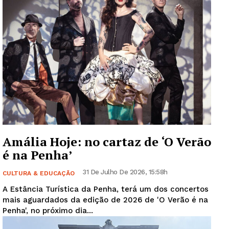
Guimarães, agora!
Amália Hoje: no cartaz de ‘O Verão
SUBSCREVA JÁ!
é na Penha’
31 De Julho De 2026, 15:58h
CULTURA & EDUCAÇÃO
A Estância Turística da Penha, terá um dos concertos
Institucional
mais aguardados da edição de 2026 de 'O Verão é na
Penha', no próximo dia...
Artigos