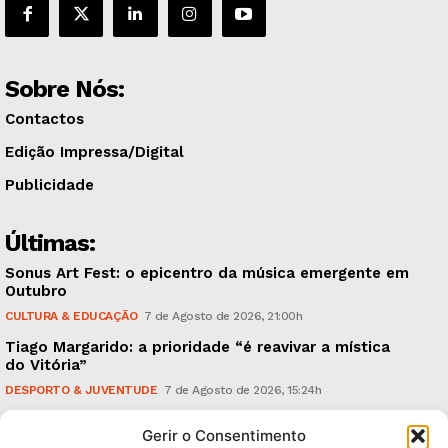
Sobre Nós:
Contactos
Edição Impressa/Digital
Publicidade
Últimas:
Sonus Art Fest: o epicentro da música emergente em
Outubro
CULTURA & EDUCAÇÃO
7 de Agosto de 2026, 21:00h
Tiago Margarido: a prioridade “é reavivar a mística
do Vitória”
DESPORTO & JUVENTUDE
7 de Agosto de 2026, 15:24h
Cheias: rede inteligente de sensores monitoriza
Gerir o Consentimento
caudais e antecipa situações de risco