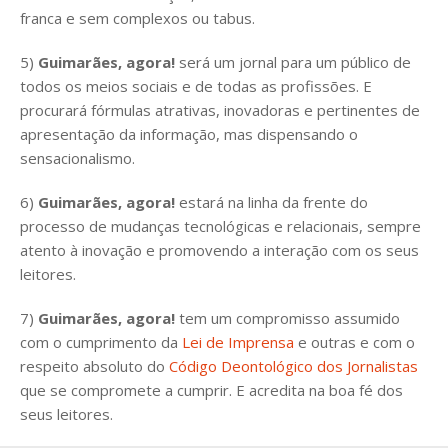
franca e sem complexos ou tabus.
5)
Guimarães, agora!
será um jornal para um público de
todos os meios sociais e de todas as profissões. E
procurará fórmulas atrativas, inovadoras e pertinentes de
apresentação da informação, mas dispensando o
Guimarães, agora!
sensacionalismo.
SUBSCREVA JÁ!
6)
Guimarães, agora!
estará na linha da frente do
processo de mudanças tecnológicas e relacionais, sempre
atento à inovação e promovendo a interação com os seus
leitores.
Institucional
7)
Guimarães, agora!
tem um compromisso assumido
com o cumprimento da
Lei de Imprensa
e outras e com o
Artigos
respeito absoluto do
Código Deontológico dos Jornalistas
Edição Digital
que se compromete a cumprir. E acredita na boa fé dos
Europa
seus leitores.
Grande Entrevista