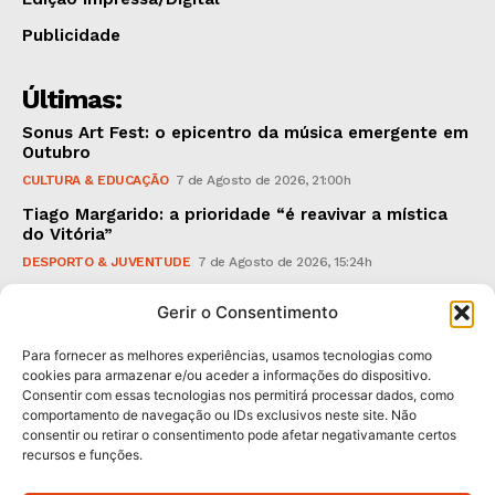
Publicidade
Últimas:
Sonus Art Fest: o epicentro da música emergente em
Outubro
CULTURA & EDUCAÇÃO
7 de Agosto de 2026, 21:00h
Tiago Margarido: a prioridade “é reavivar a mística
do Vitória”
DESPORTO & JUVENTUDE
7 de Agosto de 2026, 15:24h
Cheias: rede inteligente de sensores monitoriza
Gerir o Consentimento
caudais e antecipa situações de risco
AMBIENTE
7 de Agosto de 2026, 12:19h
Para fornecer as melhores experiências, usamos tecnologias como
cookies para armazenar e/ou aceder a informações do dispositivo.
Consentir com essas tecnologias nos permitirá processar dados, como
Subscreva Newsletter:
comportamento de navegação ou IDs exclusivos neste site. Não
consentir ou retirar o consentimento pode afetar negativamante certos
recursos e funções.