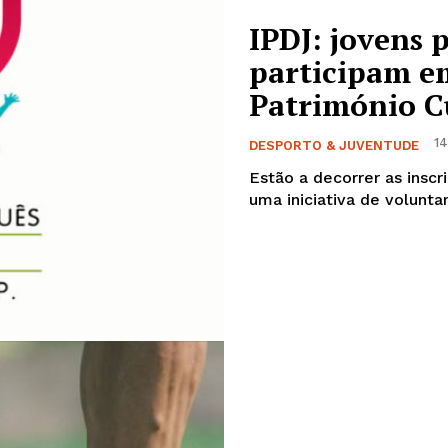
Europa
A JÁ!
IPDJ: jovens 
Grande Entrevista
participam e
Publicidade
Património C
Quero ser Assinante
14
DESPORTO & JUVENTUDE
Estão a decorrer as inscr
uma iniciativa de volunta