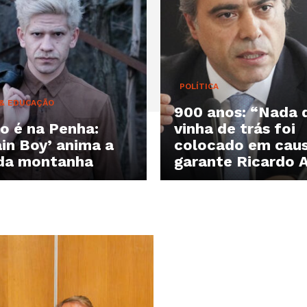
POLÍTICA
 & EDUCAÇÃO
900 anos: “Nada 
o é na Penha:
vinha de trás foi
in Boy’ anima a
colocado em caus
 da montanha
garante Ricardo 