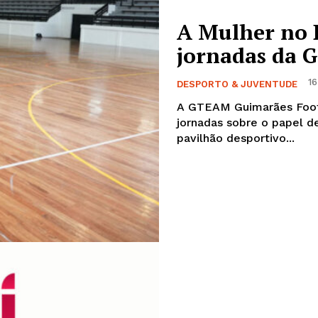
A Mulher no 
jornadas da
16
DESPORTO & JUVENTUDE
A GTEAM Guimarães Footb
jornadas sobre o papel de 'A Mulher 
pavilhão desportivo...
Institucional
Artigos
 agora!
Edição Digital