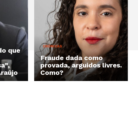
CRÓNICAS
do que
Fraude dada como
a”,
provada, arguidos livres.
Araújo
Como?