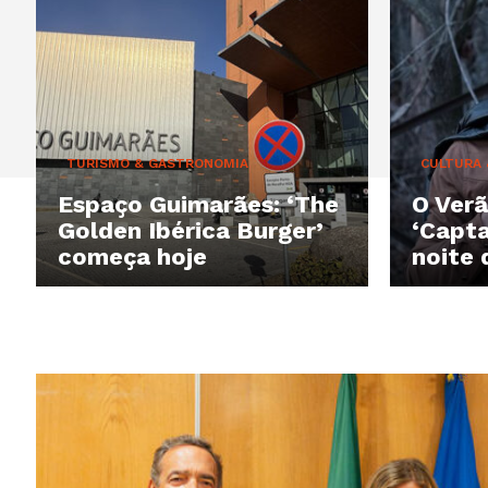
TURISMO & GASTRONOMIA
CULTURA
Espaço Guimarães: ‘The
O Verã
Golden Ibérica Burger’
‘Capta
começa hoje
noite