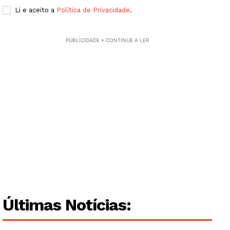
Li e aceito a
Política de Privacidade
.
PUBLICIDADE • CONTINUE A LER
Últimas Notícias:
Guimarães, agora!
SUBSCREVA JÁ!