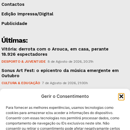
Contactos
Edição Impressa/Digital
Publicidade
Últimas:
Vitória: derrota com o Arouca, em casa, perante
18.926 espectadores
DESPORTO & JUVENTUDE
8 de Agosto de 2026, 20:21h
Sonus Art Fest: o epicentro da música emergente em
Outubro
CULTURA & EDUCAÇÃO
7 de Agosto de 2026, 21:00h
Tiago Margarido: a prioridade “é reavivar a mística
Gerir o Consentimento
do Vitória”
DESPORTO & JUVENTUDE
7 de Agosto de 2026, 15:24h
Para fornecer as melhores experiências, usamos tecnologias como
cookies para armazenar e/ou aceder a informações do dispositivo.
Consentir com essas tecnologias nos permitirá processar dados, como
Subscreva Newsletter:
comportamento de navegação ou IDs exclusivos neste site. Não
consentir ou retirar o consentimento pode afetar negativamante certos