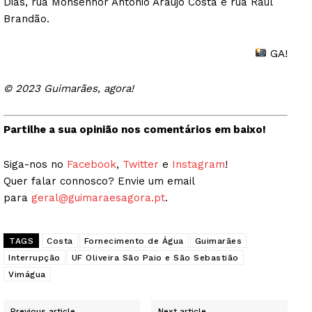
Dias, rua Monsenhor António Araújo Costa e rua Raul
Brandão.
GA!
© 2023 Guimarães, agora!
Partilhe a sua opinião nos comentários em baixo!
Siga-nos no
Facebook
,
Twitter
e
Instagram
!
Quer falar connosco? Envie um email
para
geral@guimaraesagora.pt
.
TAGS
Costa
Fornecimento de Água
Guimarães
Interrupção
UF Oliveira São Paio e São Sebastião
Vimágua
Previous article
Next article