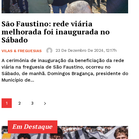
SUBSCREVA JÁ!
São Faustino: rede viária
melhorada foi inaugurada no
Sábado
Institucional
23 De Dezembro De 2024, 12:17h
VILAS & FREGUESIAS
Artigos
A cerimónia de inauguração da beneficiação da rede
viária na freguesia de São Faustino, ocorreu no
Edição Digital
Sábado, de manhã. Domingos Bragança, presidente do
Europa
Município de...
Grande Entrevista
Publicidade
1
2
3
Quero ser Assinante
Em Destaque