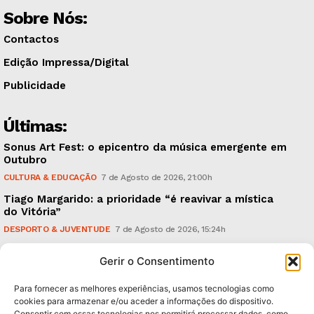
Sobre Nós:
Contactos
Edição Impressa/Digital
Publicidade
Últimas:
Sonus Art Fest: o epicentro da música emergente em
Outubro
CULTURA & EDUCAÇÃO
7 de Agosto de 2026, 21:00h
Tiago Margarido: a prioridade “é reavivar a mística
do Vitória”
DESPORTO & JUVENTUDE
7 de Agosto de 2026, 15:24h
Cheias: rede inteligente de sensores monitoriza
Gerir o Consentimento
caudais e antecipa situações de risco
AMBIENTE
7 de Agosto de 2026, 12:19h
Para fornecer as melhores experiências, usamos tecnologias como
cookies para armazenar e/ou aceder a informações do dispositivo.
Consentir com essas tecnologias nos permitirá processar dados, como