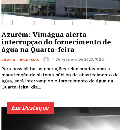
SUBSCREVA JÁ!
Azurém: Vimágua alerta
Institucional
interrupção do fornecimento de
água na Quarta-feira
Artigos
Edição Digital
7 De Fevereiro De 2023, 10:25h
VILAS & FREGUESIAS
Europa
Para possibilitar as operações relacionadas com a
manutenção do sistema público de abastecimento de
Grande Entrevista
água, será interrompido o fornecimento de água na
Publicidade
Quarta-feira, dia...
Quero ser Assinante
Em Destaque