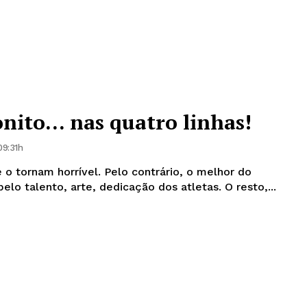
onito… nas quatro linhas!
09:31h
 o tornam horrível. Pelo contrário, o melhor do
futebol está no relvado, pelo talento, arte, dedicação dos atletas. O resto,...