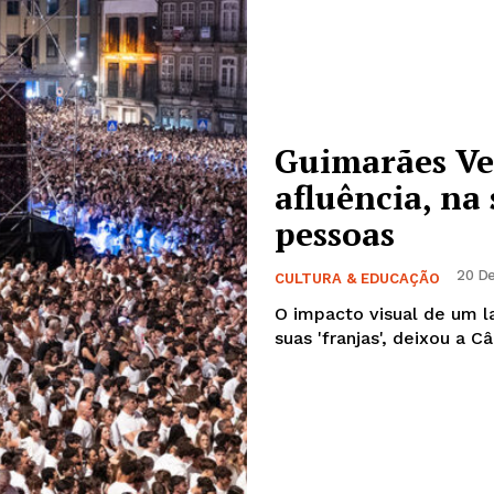
Guimarães Ve
afluência, na
pessoas
20 De
CULTURA & EDUCAÇÃO
O impacto visual de um la
suas 'franjas', deixou a C