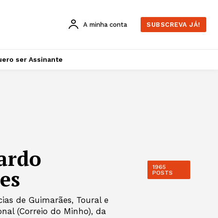
A minha conta
SUBSCREVA JÁ!
ero ser Assinante
ardo
1965
es
POSTS
cias de Guimarães, Toural e
onal (Correio do Minho), da