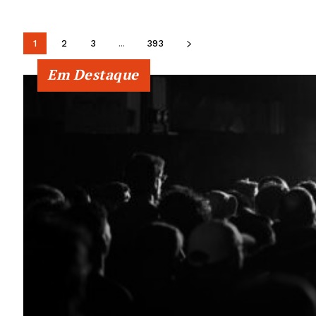
1
2
3
...
393
Em Destaque