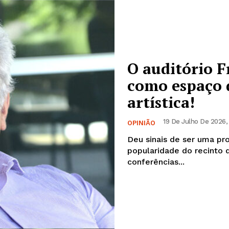
Institucional
Artigos
O auditório 
 agora!
Edição Digital
como espaço d
Europa
artística!
A JÁ!
Grande Entrevista
Publicidade
19 De Julho De 2026,
OPINIÃO
Quero ser Assinante
Deu sinais de ser uma pro
popularidade do recinto 
conferências...