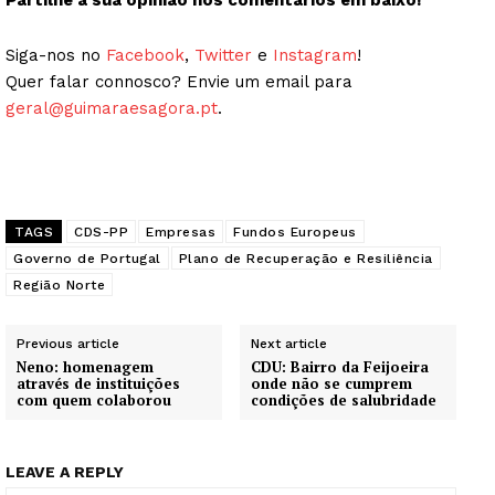
Partilhe a sua opinião nos comentários em baixo!
Siga-nos no
Facebook
,
Twitter
e
Instagram
!
Quer falar connosco? Envie um email para
geral@guimaraesagora.pt
.
TAGS
CDS-PP
Empresas
Fundos Europeus
Governo de Portugal
Plano de Recuperação e Resiliência
Região Norte
Previous article
Next article
Neno: homenagem
CDU: Bairro da Feijoeira
através de instituições
onde não se cumprem
com quem colaborou
condições de salubridade
LEAVE A REPLY