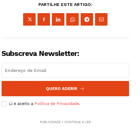
Institucional
PARTILHE ESTE ARTIGO:
Artigos
Edição Digital
Europa
Grande Entrevista
Subscreva Newsletter:
Publicidade
Quero ser Assinante
QUERO ADERIR
Li e aceito a
Política de Privacidade
.
PUBLICIDADE • CONTINUE A LER