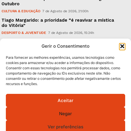
Outubro
CULTURA & EDUCAÇÃO
7 de Agosto de 2026, 21:00h
Tiago Margarido: a prioridade “é reavivar a mística
do Vitória”
DESPORTO & JUVENTUDE
7 de Agosto de 2026, 15:24h
Cheias: rede inteligente de sensores monitoriza
Gerir o Consentimento
caudais e antecipa situações de risco
AMBIENTE
7 de Agosto de 2026, 12:19h
Para fornecer as melhores experiências, usamos tecnologias como
cookies para armazenar e/ou aceder a informações do dispositivo.
Consentir com essas tecnologias nos permitirá processar dados, como
Subscreva Newsletter:
comportamento de navegação ou IDs exclusivos neste site. Não
consentir ou retirar o consentimento pode afetar negativamante certos
recursos e funções.
Aceitar
QUERO ADERIR
Negar
Li e aceito a
Política de Privacidade
.
Ver preferências