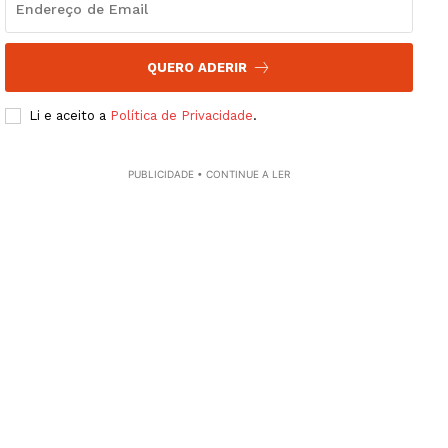
Edição Digital
Europa
Grande Entrevista
QUERO ADERIR
Publicidade
Li e aceito a
Política de Privacidade
.
Quero ser Assinante
PUBLICIDADE • CONTINUE A LER