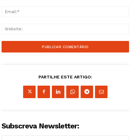
Email
Websi
Guimarães, agora!
PARTILHE ESTE ARTIGO:
SUBSCREVA JÁ!
Institucional
Subscreva Newsletter:
Artigos