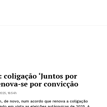
 coligação ‘Juntos por
enova-se por convicção
2025, 16:54h
 de novo, num acordo que renova a coligação
ndo em vista as eleições autárquicas de 2025. A