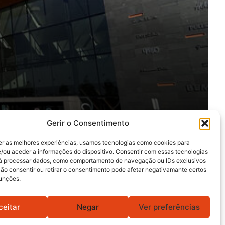
Gerir o Consentimento
er as melhores experiências, usamos tecnologias como cookies para
/ou aceder a informações do dispositivo. Consentir com essas tecnologias
rá processar dados, como comportamento de navegação ou IDs exclusivos
Não consentir ou retirar o consentimento pode afetar negativamante certos
funções.
ceitar
Negar
Ver preferências