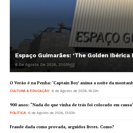
Espaço Guimarães: ‘The Golden Ibérica
6 De Agosto De 2026, 21:00h
O Verão é na Penha: ‘Captain Boy’ anima a noite da montan
CULTURA & EDUCAÇÃO
6 de Agosto de 2026, 16:23h
900 anos: “Nada do que vinha de trás foi colocado em causa
POLÍTICA
6 de Agosto de 2026, 13:03h
Fraude dada como provada, arguidos livres. Como?