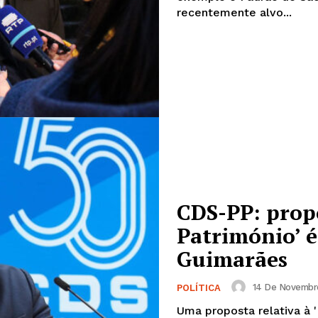
Edição Digital
recentemente alvo...
Europa
A JÁ!
Grande Entrevista
Publicidade
Quero ser Assinante
CDS-PP: propo
Património’ 
Guimarães
14 De Novembro
POLÍTICA
Uma proposta relativa à 