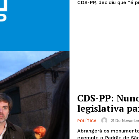
CDS-PP, decidiu que “é pr
CDS-PP: Nuno
legislativa p
Institucional
21 De Novembro
POLÍTICA
Artigos
Abrangerá os monumentos
 agora!
exemplo o Padrão de São 