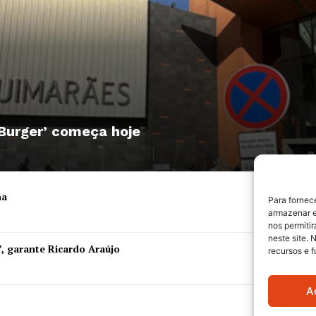
 Burger’ começa hoje
ha
Para fornec
armazenar e
nos permiti
neste site. 
”, garante Ricardo Araújo
recursos e 
A