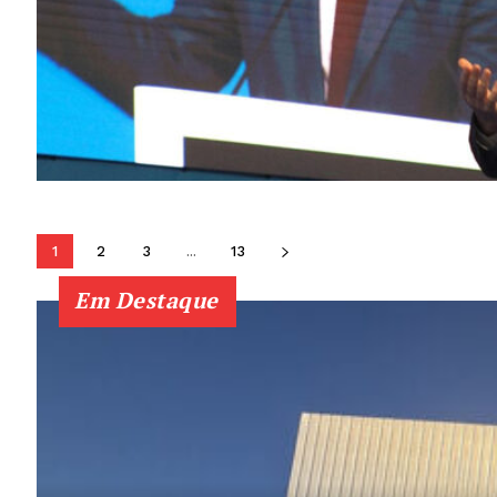
1
2
3
...
13
Em Destaque