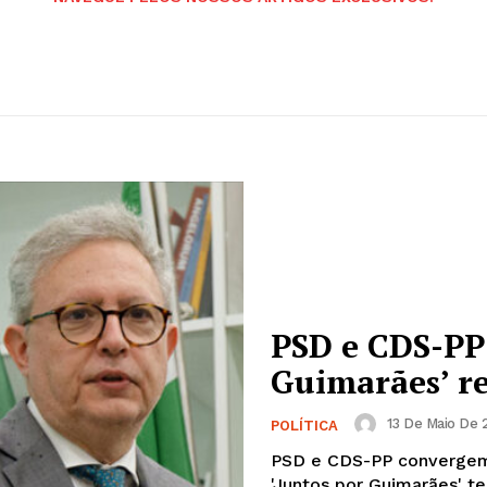
PSD e CDS-PP:
Guimarães’ r
13 De Maio De 
POLÍTICA
PSD e CDS-PP convergem,
'Juntos por Guimarães' te