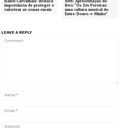
Isabel Carvalhais: destaca
SMS: Apresentação do
importância de proteger e
livro “Os Zés Pereiras:
valorizar as zonas rurais
uma cultura musical do
Entre-Douro-e-Minho”
LEAVE A REPLY
Guimarães, agora!
SUBSCREVA JÁ!
Institucional
Comment:
Name
Artigos
Edição Digital
Email
Europa
Grande Entrevista
Websi