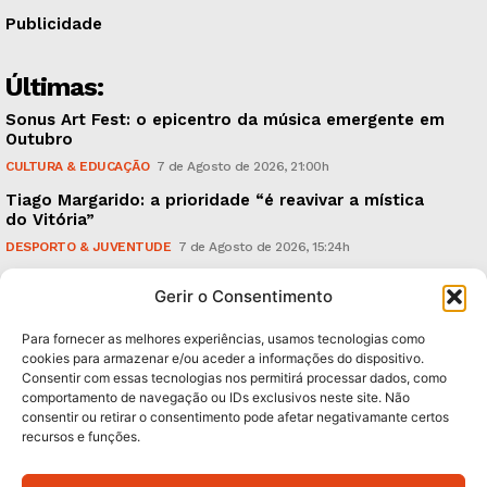
Publicidade
Últimas:
Sonus Art Fest: o epicentro da música emergente em
Outubro
CULTURA & EDUCAÇÃO
7 de Agosto de 2026, 21:00h
Tiago Margarido: a prioridade “é reavivar a mística
do Vitória”
DESPORTO & JUVENTUDE
7 de Agosto de 2026, 15:24h
Cheias: rede inteligente de sensores monitoriza
Gerir o Consentimento
caudais e antecipa situações de risco
AMBIENTE
7 de Agosto de 2026, 12:19h
Para fornecer as melhores experiências, usamos tecnologias como
cookies para armazenar e/ou aceder a informações do dispositivo.
Consentir com essas tecnologias nos permitirá processar dados, como
Subscreva Newsletter:
comportamento de navegação ou IDs exclusivos neste site. Não
consentir ou retirar o consentimento pode afetar negativamante certos
recursos e funções.