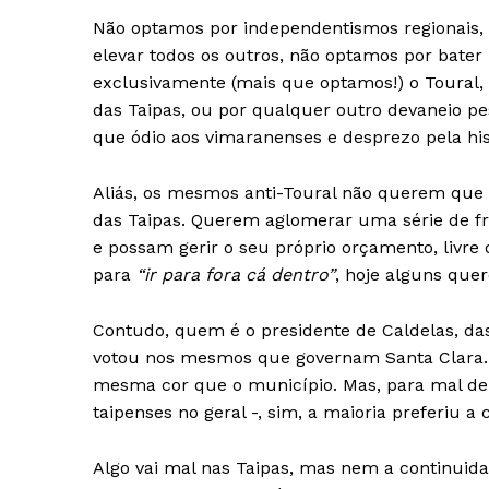
Não optamos por independentismos regionais, 
elevar todos os outros, não optamos por bater
exclusivamente (mais que optamos!) o Toural,
das Taipas, ou por qualquer outro devaneio pe
que ódio aos vimaranenses e desprezo pela hi
Aliás, os mesmos anti-Toural não querem que C
das Taipas. Querem aglomerar uma série de fr
e possam gerir o seu próprio orçamento, livre
para
“ir para fora cá dentro”
, hoje alguns qu
Contudo, quem é o presidente de Caldelas, da
votou nos mesmos que governam Santa Clara. 
mesma cor que o município. Mas, para mal de 
Guimarães,
taipenses no geral -, sim, a maioria preferiu a
SUBSCREV
Algo vai mal nas Taipas, mas nem a continuid