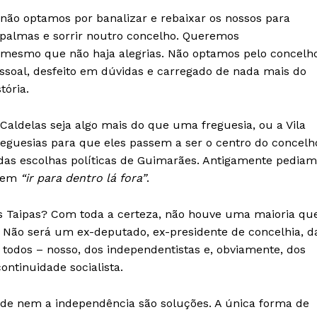
não optamos por banalizar e rebaixar os nossos para
 palmas e sorrir noutro concelho. Queremos
 mesmo que não haja alegrias. Não optamos pelo concelh
ssoal, desfeito em dúvidas e carregado de nada mais do
stória.
aldelas seja algo mais do que uma freguesia, ou a Vila
eguesias para que eles passem a ser o centro do concelh
 das escolhas políticas de Guimarães. Antigamente pediam
erem
“ir para dentro lá fora”
.
Institucional
s Taipas? Com toda a certeza, não houve uma maioria qu
Não será um ex-deputado, ex-presidente de concelhia, d
Artigos
todos – nosso, dos independentistas e, obviamente, dos
 agora!
Edição Digital
 continuidade socialista.
Europa
A JÁ!
Grande Entrevista
ade nem a independência são soluções. A única forma de