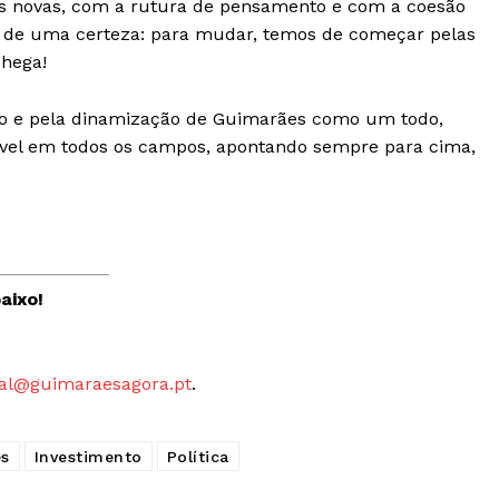
s novas, com a rutura de pensamento e com a coesão
Publicidade
 sim de uma certeza: para mudar, temos de começar pelas
Quero ser Assinante
 Chega!
ório e pela dinamização de Guimarães como um todo,
ível em todos os campos, apontando sempre para cima,
aixo!
al@guimaraesagora.pt
.
s
Investimento
Política