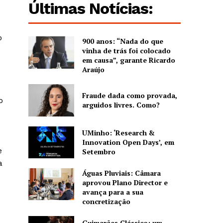
Últimas Notícias:
o
900 anos: “Nada do que
vinha de trás foi colocado
em causa”, garante Ricardo
Araújo
Fraude dada como provada,
o
arguidos livres. Como?
UMinho: ‘Research &
Innovation Open Days’, em
e
Setembro
a
Águas Pluviais: Câmara
aprovou Plano Director e
avança para a sua
concretização
Guimarães Clássico: um