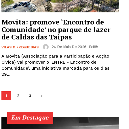
SUBSCREVA JÁ!
Movita: promove ‘Encontro de
Comunidade’ no parque de lazer
de Caldas das Taipas
Institucional
24 De Maio De 2026, 18:18h
VILAS & FREGUESIAS
Artigos
A Movita (Associação para a Participação e Acção
Cívica) vai promover o 'ENTRE - Encontro de
Edição Digital
Comunidade', uma iniciativa marcada para os dias
Europa
29,...
Grande Entrevista
Publicidade
1
2
3
Quero ser Assinante
Em Destaque