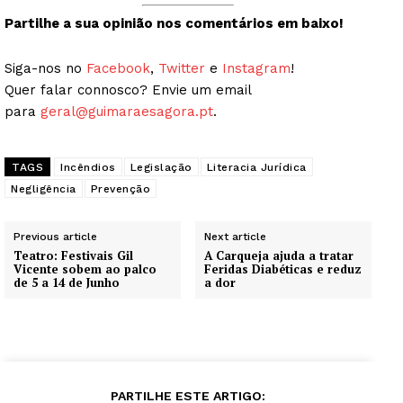
Partilhe a sua opinião nos comentários em baixo!
Siga-nos no
Facebook
,
Twitter
e
Instagram
!
Quer falar connosco? Envie um email
para
geral@guimaraesagora.pt
.
TAGS
Incêndios
Legislação
Literacia Jurídica
Negligência
Prevenção
Previous article
Next article
Teatro: Festivais Gil
A Carqueja ajuda a tratar
Vicente sobem ao palco
Feridas Diabéticas e reduz
de 5 a 14 de Junho
a dor
PARTILHE ESTE ARTIGO: