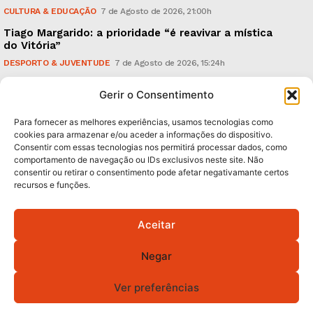
CULTURA & EDUCAÇÃO
7 de Agosto de 2026, 21:00h
Tiago Margarido: a prioridade “é reavivar a mística
do Vitória”
DESPORTO & JUVENTUDE
7 de Agosto de 2026, 15:24h
Cheias: rede inteligente de sensores monitoriza
Gerir o Consentimento
caudais e antecipa situações de risco
AMBIENTE
7 de Agosto de 2026, 12:19h
Para fornecer as melhores experiências, usamos tecnologias como
cookies para armazenar e/ou aceder a informações do dispositivo.
Consentir com essas tecnologias nos permitirá processar dados, como
Subscreva Newsletter:
comportamento de navegação ou IDs exclusivos neste site. Não
consentir ou retirar o consentimento pode afetar negativamante certos
recursos e funções.
Aceitar
QUERO ADERIR
Negar
Li e aceito a
Política de Privacidade
.
Ver preferências