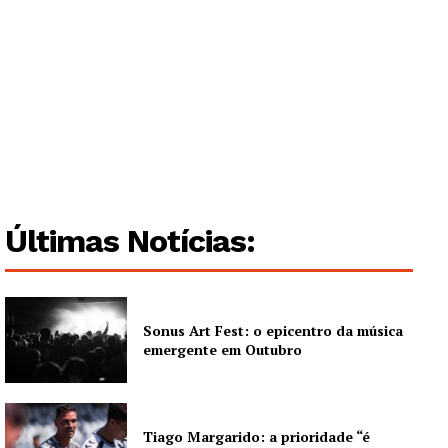
Guimarães, agora!
SUBSCREVA JÁ!
Institucional
Últimas Notícias:
Artigos
Edição Digital
Sonus Art Fest: o epicentro da música
Europa
emergente em Outubro
Grande Entrevista
Publicidade
Quero ser Assinante
Tiago Margarido: a prioridade “é