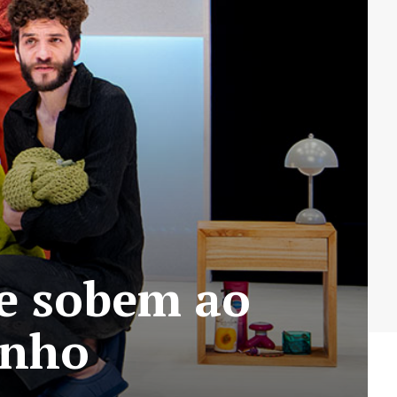
te sobem ao
unho