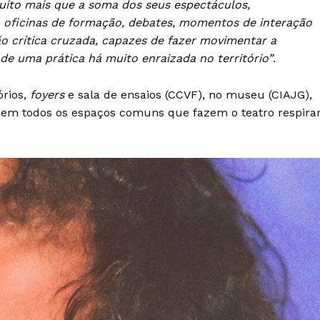
 muito mais que a soma dos seus espectáculos,
Europa
A JÁ!
 oficinas de formação, debates, momentos de interação
Grande Entrevista
são crítica cruzada, capazes de fazer movimentar a
Publicidade
de uma prática há muito enraizada no território”
.
Quero ser Assinante
órios,
foyers
e sala de ensaios (CCVF), no museu (CIAJG),
, em todos os espaços comuns que fazem o teatro respira