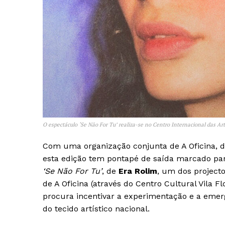
O espectáculo
‘Se Não For Tu’
realiza-se no Centro Internacional das Ar
Com uma organização conjunta de A Oficina, d
esta edição tem pontapé de saída marcado para
‘Se Não For Tu’
, de
Era Rolim
, um dos projecto
de A Oficina (através do Centro Cultural Vila 
procura incentivar a experimentação e a emer
do tecido artístico nacional.