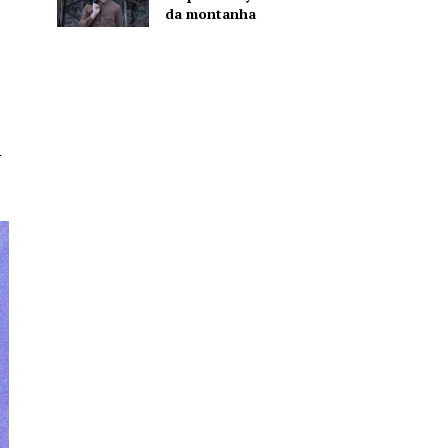
da montanha
r