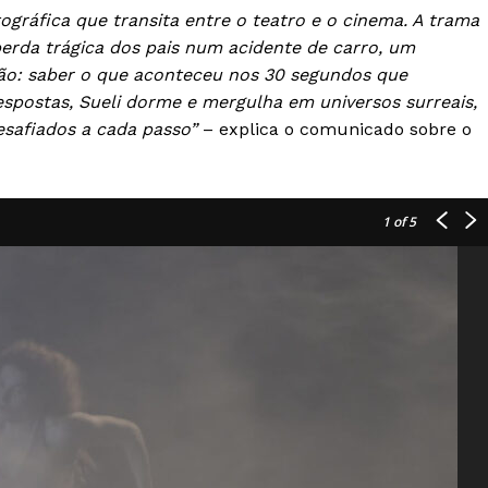
ráfica que transita entre o teatro e o cinema. A trama
rda trágica dos pais num acidente de carro, um
o: saber o que aconteceu nos 30 segundos que
espostas, Sueli dorme e mergulha em universos surreais,
esafiados a cada passo”
– explica o comunicado sobre o
1
of 5