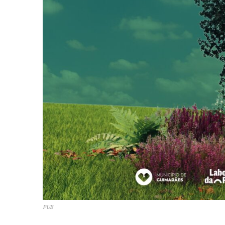
PUB
Guimarães,