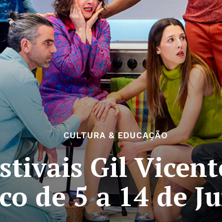
CULTURA & EDUCAÇÃO
stivais Gil Vicen
co de 5 a 14 de J