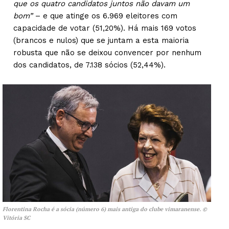
que os quatro candidatos juntos não davam um
bom”
– e que atinge os 6.969 eleitores com
capacidade de votar (51,20%). Há mais 169 votos
(brancos e nulos) que se juntam a esta maioria
robusta que não se deixou convencer por nenhum
dos candidatos, de 7.138 sócios (52,44%).
Florentina Rocha é a sócia (número 6) mais antiga do clube vimaranense. ©
Vitória SC