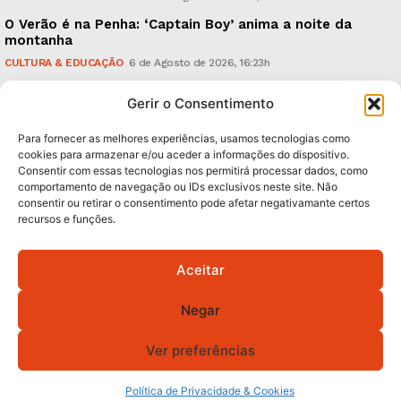
O Verão é na Penha: ‘Captain Boy’ anima a noite da
montanha
CULTURA & EDUCAÇÃO
6 de Agosto de 2026, 16:23h
900 anos: “Nada do que vinha de trás foi colocado
Gerir o Consentimento
em causa”, garante Ricardo Araújo
POLÍTICA
6 de Agosto de 2026, 13:03h
Para fornecer as melhores experiências, usamos tecnologias como
cookies para armazenar e/ou aceder a informações do dispositivo.
Consentir com essas tecnologias nos permitirá processar dados, como
Subscreva Newsletter:
comportamento de navegação ou IDs exclusivos neste site. Não
consentir ou retirar o consentimento pode afetar negativamante certos
recursos e funções.
Aceitar
QUERO ADERIR
Negar
Li e aceito a
Política de Privacidade
.
Ver preferências
Política de Privacidade & Cookies
© 2026 GA! Todos os direitos reservados.