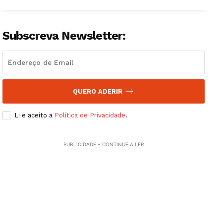
Guimarães, agora!
Subscreva Newsletter:
SUBSCREVA JÁ!
QUERO ADERIR
Institucional
Li e aceito a
Política de Privacidade
.
Artigos
Edição Digital
PUBLICIDADE • CONTINUE A LER
Europa
Grande Entrevista
Publicidade
Quero ser Assinante