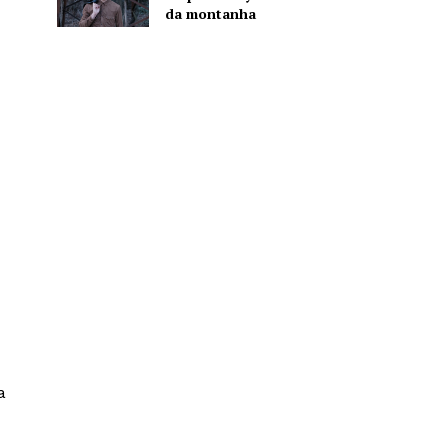
da montanha
a