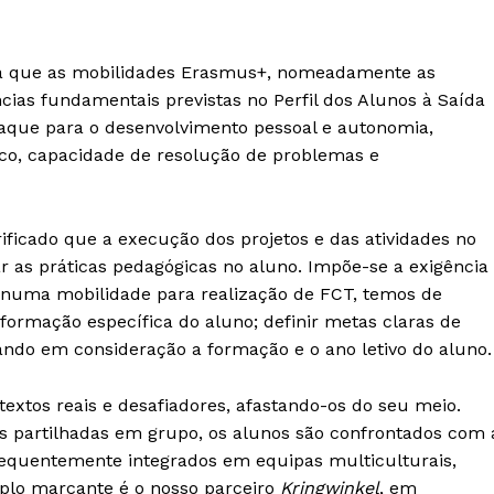
Europa
A JÁ!
Grande Entrevista
 que as mobilidades Erasmus+, nomeadamente as
Publicidade
as fundamentais previstas no Perfil dos Alunos à Saída
Quero ser Assinante
taque para o desenvolvimento pessoal e autonomia,
ico, capacidade de resolução de problemas e
ificado que a execução dos projetos e das atividades no
 as práticas pedagógicas no aluno. Impõe-se a exigência
 numa mobilidade para realização de FCT, temos de
formação específica do aluno; definir metas claras de
ndo em consideração a formação e o ano letivo do aluno.
extos reais e desafiadores, afastando-os do seu meio.
es partilhadas em grupo, os alunos são confrontados com 
frequentemente integrados em equipas multiculturais,
plo marcante é o nosso parceiro
Kringwinkel
, em