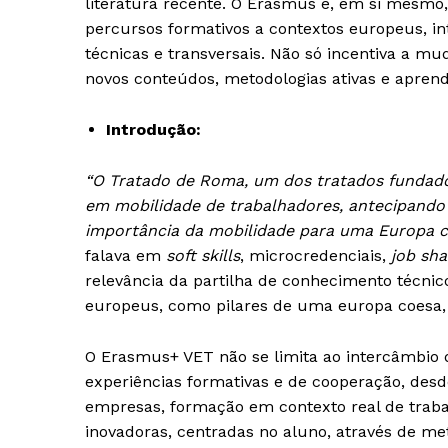
literatura recente. O Erasmus é, em si mesmo, 
percursos formativos a contextos europeus, i
técnicas e transversais. Não só incentiva a m
novos conteúdos, metodologias ativas e aprend
Introdução:
“O Tratado de Roma, um dos tratados fundado
em mobilidade de trabalhadores, antecipando o
importância da mobilidade para uma Europa co
falava em
soft skills
, microcredenciais,
job sh
relevância da partilha de conhecimento técnic
europeus, como pilares de uma europa coesa, j
O Erasmus+ VET não se limita ao intercâmbio
experiências formativas e de cooperação, desde
empresas, formação em contexto real de traba
inovadoras, centradas no aluno, através de me