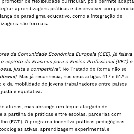
promotor de flexibilidade curricular, pois permite adapta
ntegrar aprendizagens práticas e desenvolver competência
udança de paradigma educativo, como a integração de
izagens não formais.
res da Comunidade Económica Europeia (CEE), já falava
 espírito do Erasmus para o Ensino Profissional (VET) e 
esa, justa e competitiva”
. No Tratado de Roma não se
adowing
. Mas já reconhecia, nos seus artigos 41.º e 51.º a
o e da mobilidade de jovens trabalhadores entre países
usta e equitativa.
 de alunos, mas abrange um leque alargado de
 a partilha de práticas entre escolas, parcerias com
lho (FCT). O programa incentiva práticas pedagógicas
todologias ativas, aprendizagem experimental e