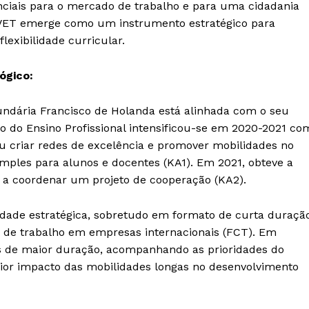
ciais para o mercado de trabalho e para uma cidadania
+ VET emerge como um instrumento estratégico para
lexibilidade curricular.
ógico:
undária Francisco de Holanda está alinhada com o seu
ão do Ensino Profissional intensificou-se em 2020-2021 co
ou criar redes de excelência e promover mobilidades no
imples para alunos e docentes (KA1). Em 2021, obteve a
a coordenar um projeto de cooperação (KA2).
ridade estratégica, sobretudo em formato de curta duraçã
o de trabalho em empresas internacionais (FCT). Em
Institucional
s de maior duração, acompanhando as prioridades do
ior impacto das mobilidades longas no desenvolvimento
Artigos
 agora!
Edição Digital