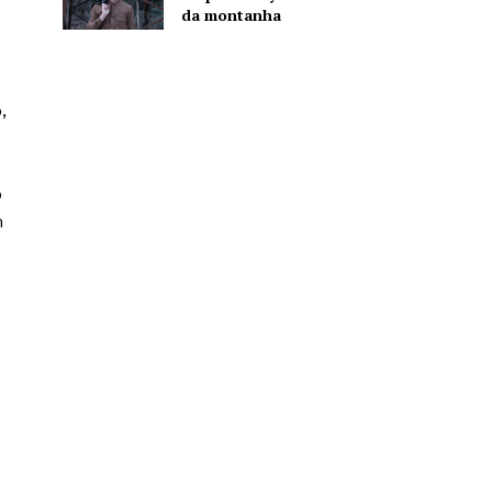
da montanha
,
o
m