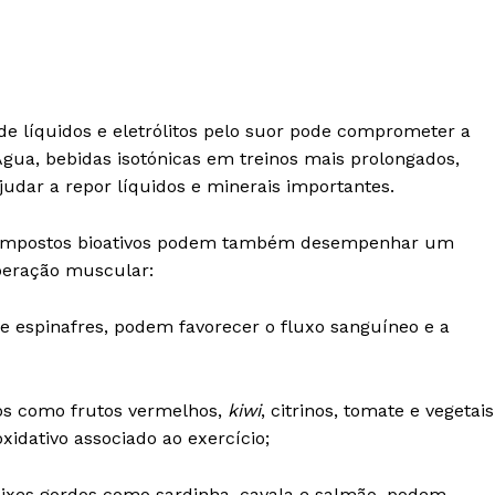
de líquidos e eletrólitos pelo suor pode comprometer a
gua, bebidas isotónicas em treinos mais prolongados,
Institucional
judar a repor líquidos e minerais importantes.
Artigos
 compostos bioativos podem também desempenhar um
 agora!
uperação muscular:
Edição Digital
Europa
e espinafres, podem favorecer o fluxo sanguíneo e a
A JÁ!
Grande Entrevista
Publicidade
Quero ser Assinante
os como frutos vermelhos,
kiwi
, citrinos, tomate e vegetais
xidativo associado ao exercício;
eixes gordos como sardinha, cavala e salmão, podem