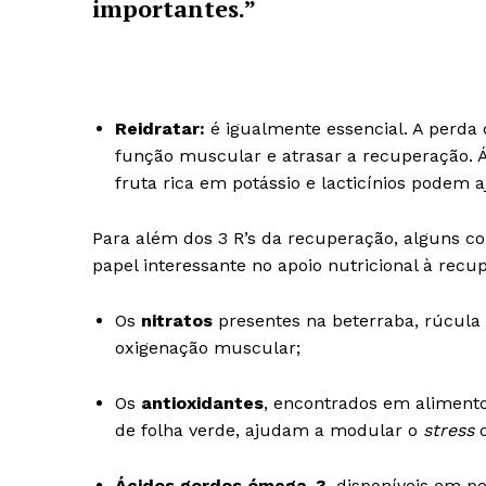
importantes.”
Reidratar:
é igualmente essencial. A perda 
função muscular e atrasar a recuperação. Á
fruta rica em potássio e lacticínios podem a
Para além dos 3 R’s da recuperação, alguns
Guimarães,
papel interessante no apoio nutricional à rec
Os
nitratos
presentes na beterraba, rúcula 
SUBSCREV
oxigenação muscular;
Os
antioxidantes
, encontrados em aliment
de folha verde, ajudam a modular o
stress
o
Ácidos gordos ómega-3
, disponíveis em p