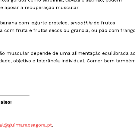
 e apoiar a recuperação muscular.
 banana com iogurte proteico,
smoothie
de frutos
ra com fruta e frutos secos ou granola, ou pão com frango
ção muscular depende de uma alimentação equilibrada a
nsidade, objetivo e tolerância individual. Comer bem també
aixo!
al@guimaraesagora.pt
.