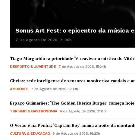
Sonus Art Fest: o epicentro da música
7 De Agosto De 2026, 21:00h
Tiago Margarido: a prioridade “é reavivar a mística do Vitór
DESPORTO & JUVENTUDE
7 de Agosto de 2026, 15:24h
Cheias: rede inteligente de sensores monitoriza caudais e an
AMBIENTE
7 de Agosto de 2026, 12:19h
Espaço Guimarães: ‘The Golden Ibérica Burger’ começa hoje
TURISMO & GASTRONOMIA
6 de Agosto de 2026, 21:00h
O Verão é na Penha: ‘Captain Boy’ anima a noite da montan
CULTURA & EDUCAÇÃO
6 de Agosto de 2026, 16:23h