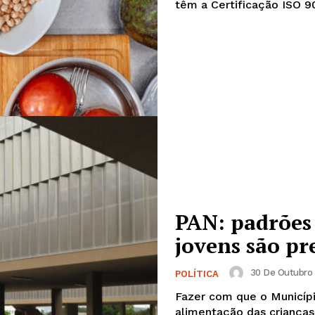
têm a Certificação ISO 9
PAN: padrões 
Institucional
jovens são p
Artigos
30 De Outubro 
POLÍTICA
 agora!
Edição Digital
Fazer com que o Municípi
Europa
alimentação das crianças e jovens, 