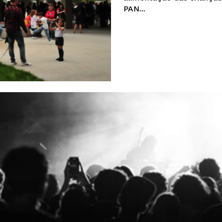
A JÁ!
PAN...
Grande Entrevista
Publicidade
Quero ser Assinante