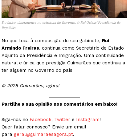
Guimarães, agora!
É o único vimaranense na estrutura do Governo. © Rui Ochoa/ Presidência da
SUBSCREVA JÁ!
República
No que toca à composição do seu gabinete,
Rui
Armindo Freiras
, continua como Secretário de Estado
Institucional
Adjunto da Presidência e Imigração. Uma continuidade
natural e única que prestigia Guimarães que continua a
Artigos
ter alguém no Governo do país.
Edição Digital
© 2025 Guimarães, agora!
Europa
Grande Entrevista
Partilhe a sua opinião nos comentários em baixo!
Publicidade
Quero ser Assinante
Siga-nos no
Facebook
,
Twitter
e
Instagram
!
Quer falar connosco? Envie um email
para
geral@guimaraesagora.pt
.