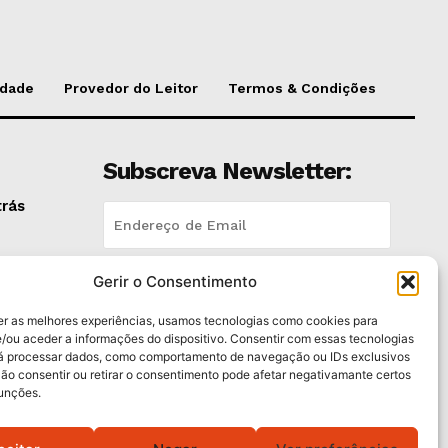
idade
Provedor do Leitor
Termos & Condições
Subscreva Newsletter:
trás
Gerir o Consentimento
QUERO ADERIR
dos
er as melhores experiências, usamos tecnologias como cookies para
Li e aceito a
Política de Privacidade
.
/ou aceder a informações do dispositivo. Consentir com essas tecnologias
rá processar dados, como comportamento de navegação ou IDs exclusivos
pen
Não consentir ou retirar o consentimento pode afetar negativamante certos
funções.