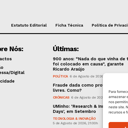
Estatuto Editorial
Ficha Técnica
Política de Privac
re Nós:
Últimas:
actos
900 anos: “Nada do que vinha de 
foi colocado em causa”, garante
ão
Ricardo Araújo
essa/Digital
POLÍTICA
6 de Agosto de 2026, 13:03h
icidade
Fraude dada como provada, argui
livres. Como?
Para fornec
armazenar e
CRÓNICAS
6 de Agosto de 2026, 09:58h
nos permiti
UMinho: ‘Research & Innovation O
neste site. 
Days’, em Setembro
recursos e 
TECNOLOGIA & INOVAÇÃO
5 de Agosto de 2026, 21:00h