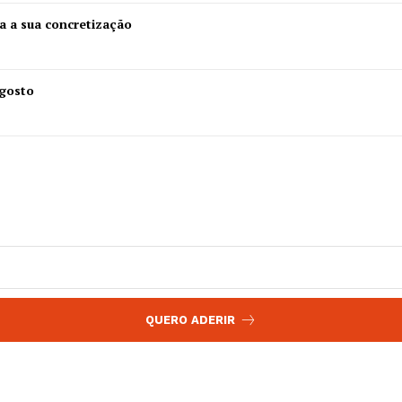
 agora!
Edição Digital
a a sua concretização
Europa
A JÁ!
Grande Entrevista
Agosto
Publicidade
Quero ser Assinante
QUERO ADERIR