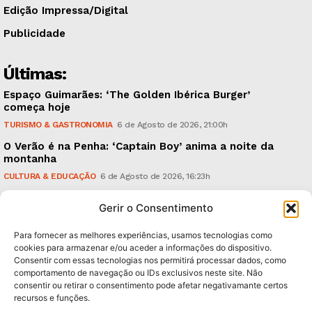
Edição Impressa/Digital
Publicidade
Últimas:
Espaço Guimarães: ‘The Golden Ibérica Burger’
começa hoje
TURISMO & GASTRONOMIA
6 de Agosto de 2026, 21:00h
O Verão é na Penha: ‘Captain Boy’ anima a noite da
montanha
CULTURA & EDUCAÇÃO
6 de Agosto de 2026, 16:23h
900 anos: “Nada do que vinha de trás foi colocado
Gerir o Consentimento
em causa”, garante Ricardo Araújo
POLÍTICA
6 de Agosto de 2026, 13:03h
Para fornecer as melhores experiências, usamos tecnologias como
cookies para armazenar e/ou aceder a informações do dispositivo.
Consentir com essas tecnologias nos permitirá processar dados, como
Subscreva Newsletter:
comportamento de navegação ou IDs exclusivos neste site. Não
consentir ou retirar o consentimento pode afetar negativamante certos
recursos e funções.