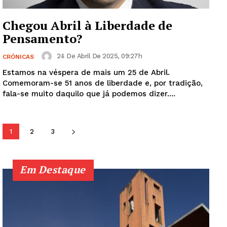
Chegou Abril à Liberdade de
Pensamento?
Institucional
24 De Abril De 2025, 09:27h
CRÓNICAS
Artigos
Estamos na véspera de mais um 25 de Abril.
Edição Digital
Comemoram-se 51 anos de liberdade e, por tradição,
fala-se muito daquilo que já podemos dizer....
Europa
Grande Entrevista
Publicidade
1
2
3
Quero ser Assinante
Em Destaque