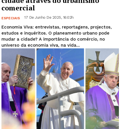
cidade através do urbanismo
comercial
Artigos
17 De Junho De 2025, 16:02h
Edição Digital
ESPECIAIS
Europa
Economia Viva: entrevistas, reportagens, projectos,
estudos e inquéritos. O planeamento urbano pode
Grande Entrevista
mudar a cidade? A importância do comércio, no
Publicidade
universo da economia viva, na vida...
Quero ser Assinante