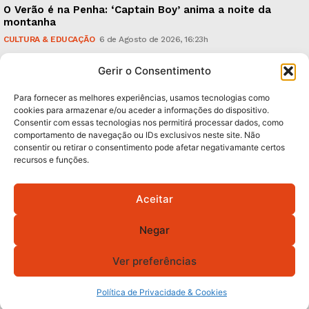
O Verão é na Penha: ‘Captain Boy’ anima a noite da
montanha
CULTURA & EDUCAÇÃO
6 de Agosto de 2026, 16:23h
900 anos: “Nada do que vinha de trás foi colocado
Gerir o Consentimento
em causa”, garante Ricardo Araújo
POLÍTICA
6 de Agosto de 2026, 13:03h
Para fornecer as melhores experiências, usamos tecnologias como
cookies para armazenar e/ou aceder a informações do dispositivo.
Consentir com essas tecnologias nos permitirá processar dados, como
Subscreva Newsletter:
comportamento de navegação ou IDs exclusivos neste site. Não
consentir ou retirar o consentimento pode afetar negativamante certos
recursos e funções.
Aceitar
QUERO ADERIR
Negar
Li e aceito a
Política de Privacidade
.
Ver preferências
© 2026 GA! Todos os direitos reservados.
Política de Privacidade & Cookies