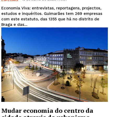
Economia Viva: entrevistas, reportagens, projectos,
estudos e inquéritos. Guimarães tem 269 empresas
com este estatuto, das 1355 que há no distrito de
Braga e das...
Guimarães, agora!
SUBSCREVA JÁ!
Mudar economia do centro da
Institucional