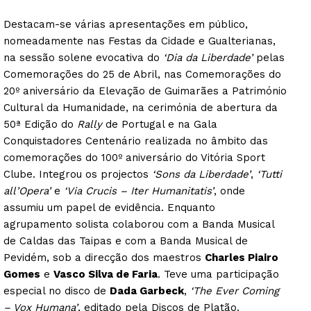
Destacam-se várias apresentações em público,
nomeadamente nas Festas da Cidade e Gualterianas,
na sessão solene evocativa do
‘Dia da Liberdade’
pelas
Comemorações do 25 de Abril, nas Comemorações do
20º aniversário da Elevação de Guimarães a Património
Cultural da Humanidade, na cerimónia de abertura da
50ª Edição do
Rally
de Portugal e na Gala
Conquistadores Centenário realizada no âmbito das
comemorações do 100º aniversário do Vitória Sport
Clube. Integrou os projectos
‘Sons da Liberdade’
,
‘Tutti
all’Opera’
e
‘Via Crucis – Iter Humanitatis’
, onde
assumiu um papel de evidência. Enquanto
agrupamento solista colaborou com a Banda Musical
de Caldas das Taipas e com a Banda Musical de
Pevidém, sob a direcção dos maestros
Charles Piairo
Gomes
e
Vasco Silva de Faria
. Teve uma participação
especial no disco de
Dada Garbeck
,
‘The Ever Coming
– Vox Humana’
, editado pela Discos de Platão.