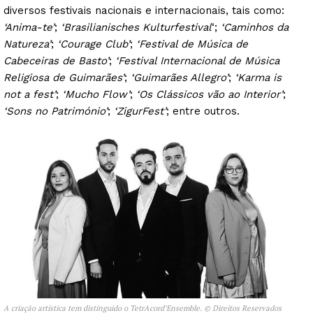
diversos festivais nacionais e internacionais, tais como:
‘Anima-te’
;
‘Brasilianisches Kulturfestival
‘;
‘Caminhos da
Natureza’
;
‘Courage Club’
;
‘Festival de Música de
Cabeceiras de Basto’
;
‘Festival Internacional de Música
Religiosa de Guimarães’
;
‘Guimarães Allegro’
;
‘Karma is
not a fest’
;
‘Mucho Flow’
;
‘Os Clássicos vão ao Interior’
;
‘Sons no Património’
;
‘ZigurFest’
; entre outros.
A criação artística tem distinguido o TetrAcord’Ensemble. © Direitos Reservados