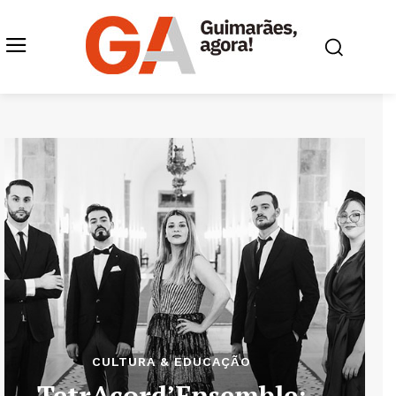
CULTURA & EDUCAÇÃO
TetrAcord’Ensemble: