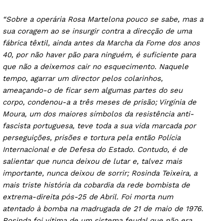
“Sobre a operária Rosa Martelona pouco se sabe, mas a
sua coragem ao se insurgir contra a direcção de uma
fábrica têxtil, ainda antes da Marcha da Fome dos anos
40, por não haver pão para ninguém, é suficiente para
que não a deixemos cair no esquecimento. Naquele
tempo, agarrar um director pelos colarinhos,
ameaçando-o de ficar sem algumas partes do seu
corpo, condenou-a a três meses de prisão; Virgínia de
Moura, um dos maiores símbolos da resistência anti-
fascista portuguesa, teve toda a sua vida marcada por
perseguições, prisões e tortura pela então Polícia
Internacional e de Defesa do Estado. Contudo, é de
salientar que nunca deixou de lutar e, talvez mais
importante, nunca deixou de sorrir; Rosinda Teixeira, a
mais triste história da cobardia da rede bombista de
extrema-direita pós-25 de Abril. Foi morta num
atentado à bomba na madrugada de 21 de maio de 1976.
Rosinda foi vítima de um sistema feudal que não era