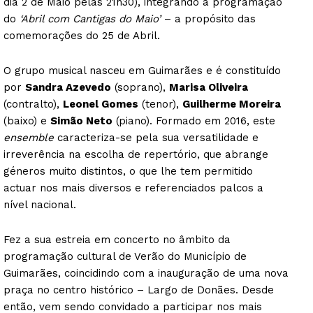
dia 2 de Maio pelas 21h30), integrando a programação
do
‘Abril com Cantigas do Maio’
– a propósito das
comemorações do 25 de Abril.
O grupo musical nasceu em Guimarães e é constituído
por
Sandra Azevedo
(soprano),
Marisa Oliveira
(contralto),
Leonel Gomes
(tenor),
Guilherme Moreira
(baixo) e
Simão Neto
(piano). Formado em 2016, este
ensemble
caracteriza-se pela sua versatilidade e
irreverência na escolha de repertório, que abrange
géneros muito distintos, o que lhe tem permitido
actuar nos mais diversos e referenciados palcos a
nível nacional.
Fez a sua estreia em concerto no âmbito da
programação cultural de Verão do Município de
Guimarães, coincidindo com a inauguração de uma nova
praça no centro histórico – Largo de Donães. Desde
então, vem sendo convidado a participar nos mais