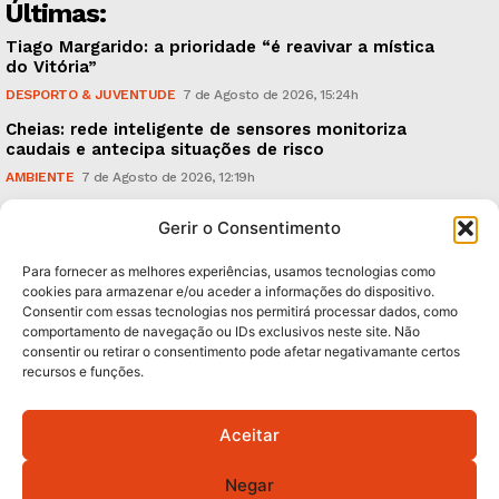
Últimas:
Tiago Margarido: a prioridade “é reavivar a mística
do Vitória”
DESPORTO & JUVENTUDE
7 de Agosto de 2026, 15:24h
Cheias: rede inteligente de sensores monitoriza
caudais e antecipa situações de risco
AMBIENTE
7 de Agosto de 2026, 12:19h
Espaço Guimarães: ‘The Golden Ibérica Burger’
Gerir o Consentimento
começa hoje
TURISMO & GASTRONOMIA
6 de Agosto de 2026, 21:00h
Para fornecer as melhores experiências, usamos tecnologias como
cookies para armazenar e/ou aceder a informações do dispositivo.
Consentir com essas tecnologias nos permitirá processar dados, como
Subscreva Newsletter:
comportamento de navegação ou IDs exclusivos neste site. Não
consentir ou retirar o consentimento pode afetar negativamante certos
recursos e funções.
Aceitar
QUERO ADERIR
Negar