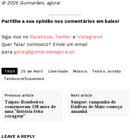
© 2025 Guimarães, agora!
Partilhe a sua opinião nos comentários em baixo!
Siga-nos no
Facebook
,
Twitter
e
Instagram
!
Quer falar connosco? Envie um email
para
geral@guimaraesagora.pt
.
TAGS
25 de Abril
Liberdade
Música
Teatro Jordão
TetrAcord'Ensemble
Previous article
Next article
Taipas: Bombeiros
Sangue: campanha de
Guimarães, agora!
comemoram 138 anos de
Dádivas de Maio começa
uma “história feita
amanhã
coragem”
SUBSCREVA JÁ!
LEAVE A REPLY