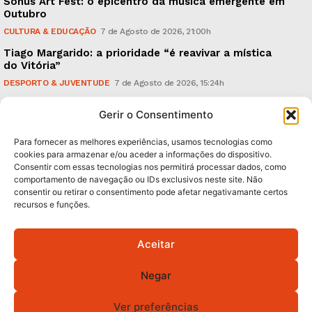
Sonus Art Fest: o epicentro da música emergente em
Outubro
CULTURA & EDUCAÇÃO
7 de Agosto de 2026, 21:00h
Tiago Margarido: a prioridade “é reavivar a mística
do Vitória”
DESPORTO & JUVENTUDE
7 de Agosto de 2026, 15:24h
Cheias: rede inteligente de sensores monitoriza
Gerir o Consentimento
caudais e antecipa situações de risco
AMBIENTE
7 de Agosto de 2026, 12:19h
Para fornecer as melhores experiências, usamos tecnologias como
cookies para armazenar e/ou aceder a informações do dispositivo.
Consentir com essas tecnologias nos permitirá processar dados, como
Subscreva Newsletter:
comportamento de navegação ou IDs exclusivos neste site. Não
consentir ou retirar o consentimento pode afetar negativamante certos
recursos e funções.
Aceitar
QUERO ADERIR
Negar
Li e aceito a
Política de Privacidade
.
Ver preferências