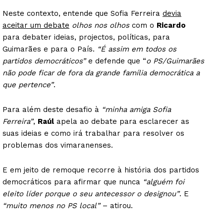
Neste contexto, entende que Sofia Ferreira
devia
aceitar um debate
olhos nos olhos
com o
Ricardo
para debater ideias, projectos, políticas, para
Guimarães, agora!
Guimarães e para o País.
“É assim em todos os
partidos democráticos”
e defende que “
o PS/Guimarães
SUBSCREVA JÁ!
não pode ficar de fora da grande família democrática a
que pertence”
.
Para além deste desafio à
“minha amiga Sofia
Institucional
Ferreira”
,
Raúl
apela ao debate para esclarecer as
suas ideias e como irá trabalhar para resolver os
Artigos
problemas dos vimaranenses.
Edição Digital
E em jeito de remoque recorre à história dos partidos
Europa
democráticos para afirmar que nunca
“alguém foi
Grande Entrevista
eleito líder porque o seu antecessor o designou”
. E
Publicidade
“muito menos no PS local”
– atirou.
Quero ser Assinante