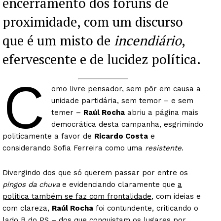
encerramento dos fóruns de
proximidade, com um discurso
que é um misto de
incendiário
,
efervescente e de lucidez política.
C
omo livre pensador, sem pôr em causa a
unidade partidária, sem temor – e sem
temer –
Raúl Rocha
abriu a página mais
democrática desta campanha, esgrimindo
politicamente a favor de
Ricardo Costa
e
considerando Sofia Ferreira como uma
resistente
.
Divergindo dos que só querem passar por entre os
pingos da chuva
e evidenciando claramente que
a
política também se faz com frontalidade
, com ideias e
com clareza,
Raúl Rocha
foi contundente, criticando o
lado B do PS – dos que conquistam os lugares por