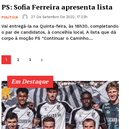
PS: Sofia Ferreira apresenta lista
27 De Setembro De 2022, 17:22h
POLÍTICA
Institucional
Vai entregá-la na Quinta-feira, às 18h30, completando
o par de candidatos, à concelhia local. A lista que dá
Artigos
corpo à moção PS “Continuar o Caminho....
Edição Digital
Europa
1
2
3
Grande Entrevista
Publicidade
Quero ser Assinante
Em Destaque