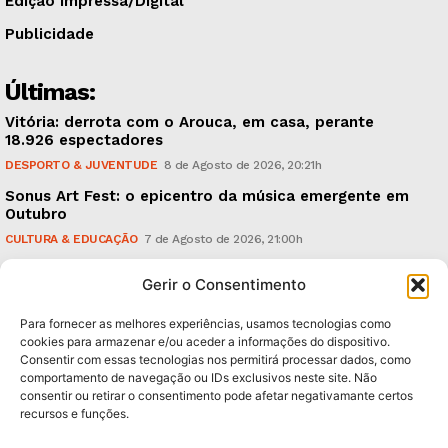
Edição Impressa/Digital
Publicidade
Últimas:
Vitória: derrota com o Arouca, em casa, perante
18.926 espectadores
DESPORTO & JUVENTUDE
8 de Agosto de 2026, 20:21h
Sonus Art Fest: o epicentro da música emergente em
Outubro
CULTURA & EDUCAÇÃO
7 de Agosto de 2026, 21:00h
Tiago Margarido: a prioridade “é reavivar a mística
Gerir o Consentimento
do Vitória”
DESPORTO & JUVENTUDE
7 de Agosto de 2026, 15:24h
Para fornecer as melhores experiências, usamos tecnologias como
cookies para armazenar e/ou aceder a informações do dispositivo.
Consentir com essas tecnologias nos permitirá processar dados, como
Subscreva Newsletter:
comportamento de navegação ou IDs exclusivos neste site. Não
consentir ou retirar o consentimento pode afetar negativamante certos
recursos e funções.