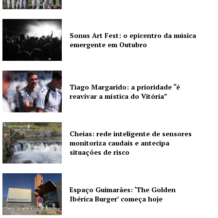
Sonus Art Fest: o epicentro da música
emergente em Outubro
Guimarães, agora!
SUBSCREVA JÁ!
Tiago Margarido: a prioridade “é
reavivar a mística do Vitória”
Institucional
Cheias: rede inteligente de sensores
monitoriza caudais e antecipa
Artigos
situações de risco
Edição Digital
Europa
Espaço Guimarães: ‘The Golden
Grande Entrevista
Ibérica Burger’ começa hoje
Publicidade