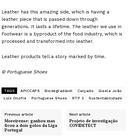
Leather has this amazing side, which is having a
leather piece that is passed down through
generations. It lasts a lifetime. The leather we use in
Footwear is a byproduct of the food industry, which is
processed and transformed into leather.
Leather products tell a story marked by time.
© Portuguese Shoes
TAGS
APICCAPS
Biodegradável
Calçado
Gisela João
Luís Onofre
Portuguese Shoes
RTP 2
Sustentabilidade
Previous article
Next article
Moreirense: ganhou mas
Projeto de investigação
ficou a dois golos da Liga
COVIDETECT
Portugal