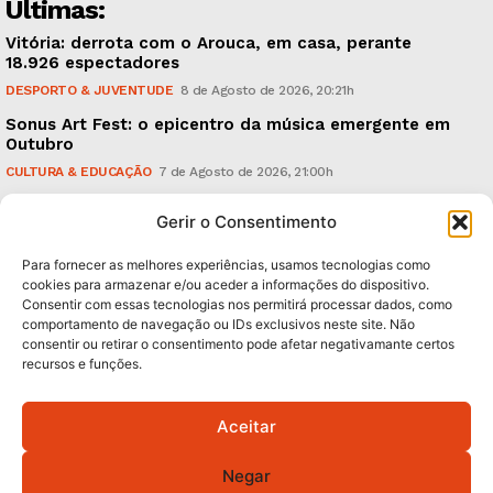
Últimas:
Vitória: derrota com o Arouca, em casa, perante
18.926 espectadores
DESPORTO & JUVENTUDE
8 de Agosto de 2026, 20:21h
Sonus Art Fest: o epicentro da música emergente em
Outubro
CULTURA & EDUCAÇÃO
7 de Agosto de 2026, 21:00h
Tiago Margarido: a prioridade “é reavivar a mística
Gerir o Consentimento
do Vitória”
DESPORTO & JUVENTUDE
7 de Agosto de 2026, 15:24h
Para fornecer as melhores experiências, usamos tecnologias como
cookies para armazenar e/ou aceder a informações do dispositivo.
Consentir com essas tecnologias nos permitirá processar dados, como
Subscreva Newsletter:
comportamento de navegação ou IDs exclusivos neste site. Não
consentir ou retirar o consentimento pode afetar negativamante certos
recursos e funções.
Aceitar
QUERO ADERIR
Negar
Li e aceito a
Política de Privacidade
.