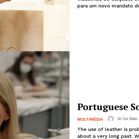
para um novo mandato de
Portuguese So
Institucional
30 De Maio 
MULTIMÉDIA
The use of leather is pro
Artigos
about a very long past. W
 agora!