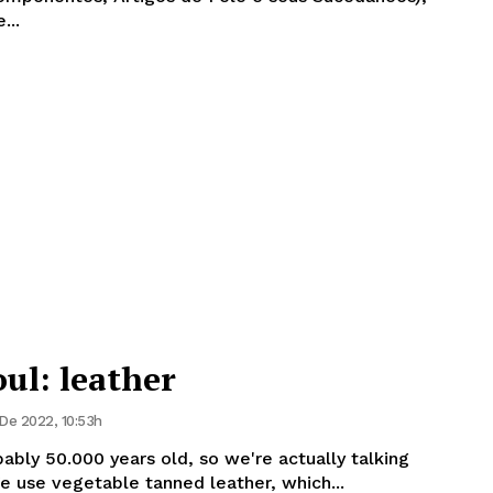
...
ul: leather
De 2022, 10:53h
bably 50.000 years old, so we're actually talking
e use vegetable tanned leather, which...