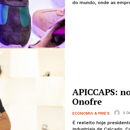
do mundo, onde as empre
APICCAPS: no
Onofre
4 De
ECONOMIA & PME'S
É reeleito hoje presiden
Industriais de Calçado, 