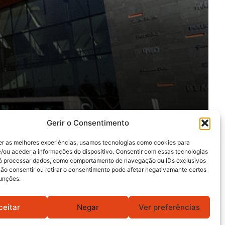
Gerir o Consentimento
er as melhores experiências, usamos tecnologias como cookies para
/ou aceder a informações do dispositivo. Consentir com essas tecnologias
rá processar dados, como comportamento de navegação ou IDs exclusivos
Não consentir ou retirar o consentimento pode afetar negativamante certos
funções.
ceitar
Negar
Ver preferências