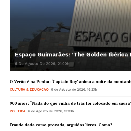
Espaço Guimarães: ‘The Golden Ibérica
6 De Agosto De 2026, 21:00h
O Verão é na Penha: ‘Captain Boy’ anima a noite da montan
CULTURA & EDUCAÇÃO
6 de Agosto de 2026, 16:23h
900 anos: “Nada do que vinha de trás foi colocado em causa
POLÍTICA
6 de Agosto de 2026, 13:03h
Fraude dada como provada, arguidos livres. Como?