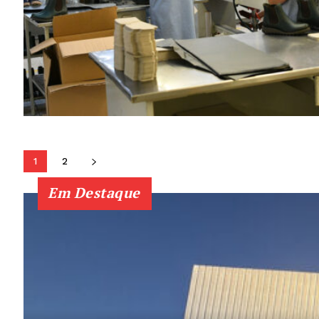
1
2
Em Destaque