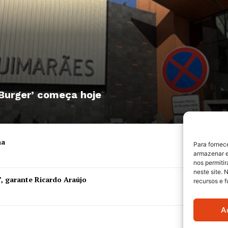
 Burger’ começa hoje
ha
Para fornec
armazenar e
nos permiti
neste site. 
”, garante Ricardo Araújo
recursos e 
A