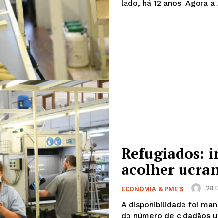
lado, há 12
Refugiados: i
acolher ucra
28 D
ECONOMIA & PME'S
A disponibilidade foi ma
do número de cidadãos uc