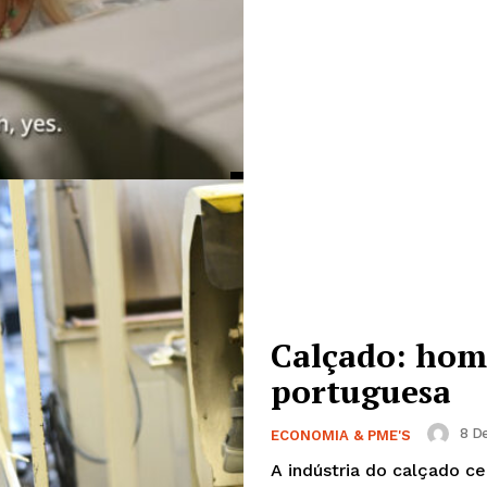
Edição Digital
Europa
A JÁ!
Grande Entrevista
Publicidade
Quero ser Assinante
Calçado: hom
portuguesa
8 De
ECONOMIA & PME'S
A indústria do calçado ce