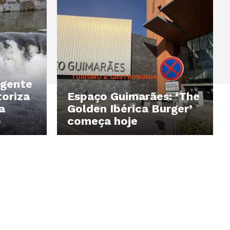
TURISMO & GASTRONOMIA
igente
toriza
Espaço Guimarães: ‘The
a
Golden Ibérica Burger’
o
começa hoje