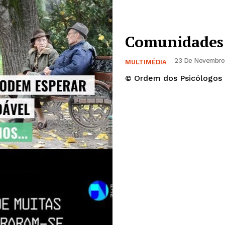
Europa
A JÁ!
Grande Entrevista
Publicidade
Comunidades
Quero ser Assinante
23 De Novembro 
MULTIMÉDIA
© Ordem dos Psicólogos