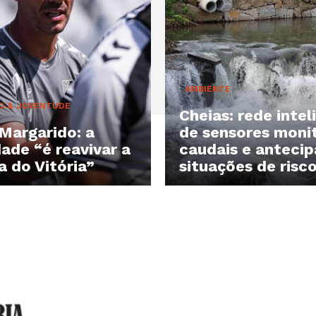
AMBIENTE
O & JUVENTUDE
Cheias: rede intel
Margarido: a
de sensores moni
dade “é reavivar a
caudais e antecip
a do Vitória”
situações de risc