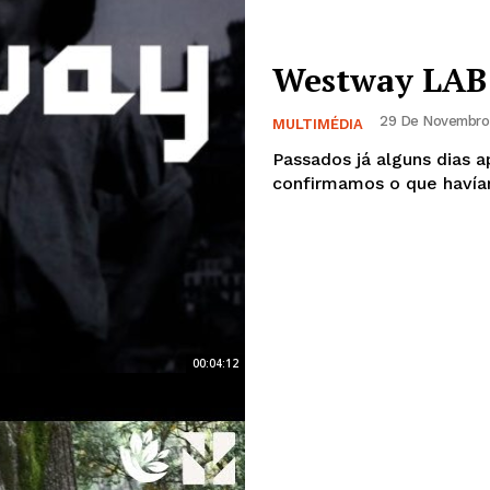
Westway LAB
29 De Novembro 
MULTIMÉDIA
Passados já alguns dias a
confirmamos o que havíamo
00:04:12
Institucional
Artigos
 agora!
Edição Digital