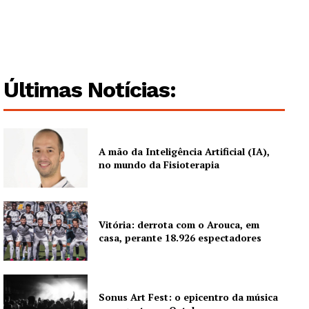
Edição Digital
Europa
Grande Entrevista
Publicidade
Últimas Notícias:
Quero ser Assinante
A mão da Inteligência Artificial (IA),
no mundo da Fisioterapia
Vitória: derrota com o Arouca, em
casa, perante 18.926 espectadores
Sonus Art Fest: o epicentro da música