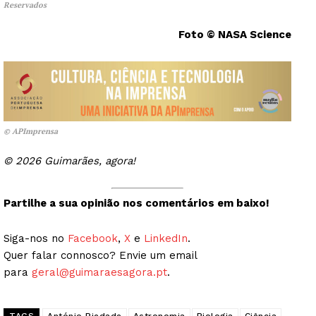
Reservados
Guimarães, agora!
Foto © NASA Science
SUBSCREVA JÁ!
Institucional
© APImprensa
Artigos
© 2026 Guimarães, agora!
Edição Digital
Europa
Partilhe a sua opinião nos comentários em baixo!
Grande Entrevista
Siga-nos no
Facebook
,
X
e
LinkedIn
.
Publicidade
Quer falar connosco? Envie um email
Quero ser Assinante
para
geral@guimaraesagora.pt
.
TAGS
António Piedade
Astronomia
Biologia
Ciência