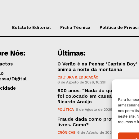
Estatuto Editorial
Ficha Técnica
Política de Privac
re Nós:
Últimas:
actos
O Verão é na Penha: ‘Captain Boy’
anima a noite da montanha
ão
CULTURA & EDUCAÇÃO
essa/Digital
6 de Agosto de 2026, 16:23h
icidade
900 anos: “Nada do que vinha de 
foi colocado em causa”, garante
Para fornec
Ricardo Araújo
armazenar e
POLÍTICA
6 de Agosto de 2026, 13:03h
nos permiti
neste site. 
Fraude dada como provada, argui
recursos e 
livres. Como?
CRÓNICAS
6 de Agosto de 2026, 09:58h