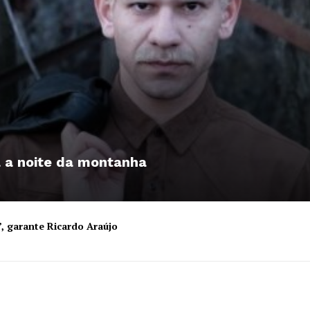
a a noite da montanha
”, garante Ricardo Araújo
Institucional
Artigos