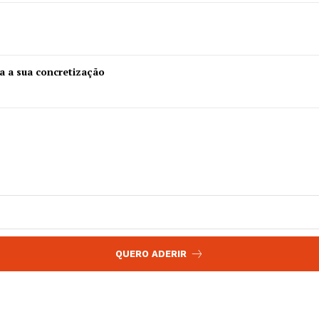
 agora!
Edição Digital
Europa
A JÁ!
Grande Entrevista
a a sua concretização
Publicidade
Quero ser Assinante
QUERO ADERIR