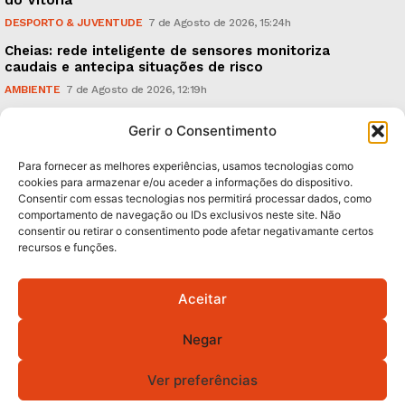
DESPORTO & JUVENTUDE
7 de Agosto de 2026, 15:24h
Cheias: rede inteligente de sensores monitoriza
caudais e antecipa situações de risco
AMBIENTE
7 de Agosto de 2026, 12:19h
Espaço Guimarães: ‘The Golden Ibérica Burger’
Gerir o Consentimento
começa hoje
TURISMO & GASTRONOMIA
6 de Agosto de 2026, 21:00h
Para fornecer as melhores experiências, usamos tecnologias como
cookies para armazenar e/ou aceder a informações do dispositivo.
Consentir com essas tecnologias nos permitirá processar dados, como
Subscreva Newsletter:
comportamento de navegação ou IDs exclusivos neste site. Não
consentir ou retirar o consentimento pode afetar negativamante certos
recursos e funções.
Aceitar
QUERO ADERIR
Negar
Li e aceito a
Política de Privacidade
.
Ver preferências