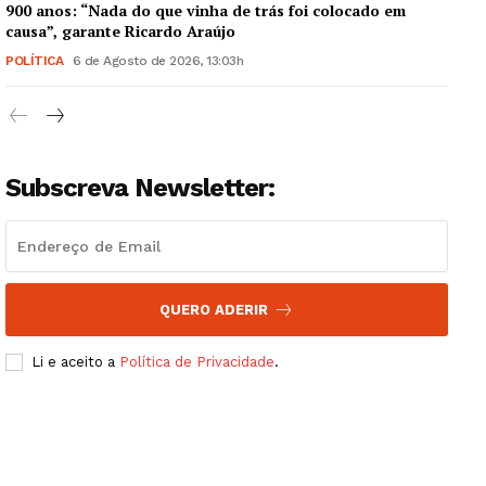
Institucional
900 anos: “Nada do que vinha de trás foi colocado em
causa”, garante Ricardo Araújo
Artigos
POLÍTICA
6 de Agosto de 2026, 13:03h
Edição Digital
Europa
Grande Entrevista
Subscreva Newsletter:
Publicidade
Quero ser Assinante
QUERO ADERIR
Li e aceito a
Política de Privacidade
.