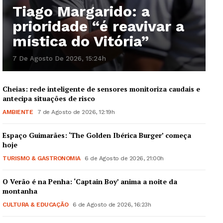
Tiago Margarido: a
prioridade “é reavivar a
mística do Vitória”
7 De Agosto De 2026, 15:24h
Cheias: rede inteligente de sensores monitoriza caudais e
antecipa situações de risco
AMBIENTE
7 de Agosto de 2026, 12:19h
Espaço Guimarães: ‘The Golden Ibérica Burger’ começa
hoje
Guimarães, agora!
TURISMO & GASTRONOMIA
6 de Agosto de 2026, 21:00h
SUBSCREVA JÁ!
O Verão é na Penha: ‘Captain Boy’ anima a noite da
montanha
CULTURA & EDUCAÇÃO
6 de Agosto de 2026, 16:23h