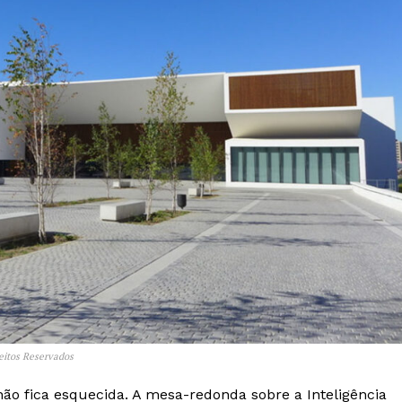
Institucional
Artigos
eitos Reservados
 agora!
Edição Digital
ão fica esquecida. A mesa-redonda sobre a Inteligência