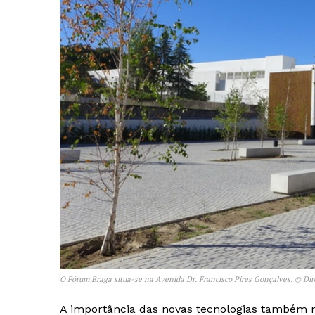
O Fórum Braga situa-se na Avenida Dr. Francisco Pires Gonçalves. © Dir
Guimarães,
A importância das novas tecnologias também n