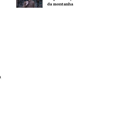
da montanha
o
a