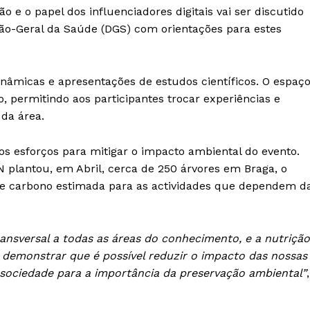
Europa
ção e o papel dos influenciadores digitais vai ser discutido
A JÁ!
Grande Entrevista
ão-Geral da Saúde (DGS) com orientações para estes
Publicidade
Quero ser Assinante
dinâmicas e apresentações de estudos científicos. O espaç
o, permitindo aos participantes trocar experiências e
 da área.
os esforços para mitigar o impacto ambiental do evento.
 plantou, em Abril, cerca de 250 árvores em Braga, o
de carbono estimada para as actividades que dependem d
ransversal a todas as áreas do conhecimento, e a nutrição
s demonstrar que é possível reduzir o impacto das nossas
 sociedade para a importância da preservação ambiental”
,