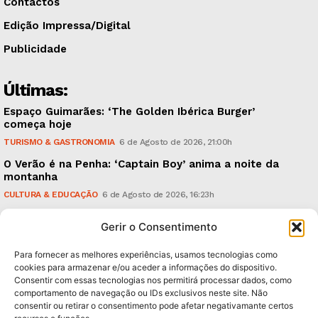
Contactos
Edição Impressa/Digital
Publicidade
Últimas:
Espaço Guimarães: ‘The Golden Ibérica Burger’
começa hoje
TURISMO & GASTRONOMIA
6 de Agosto de 2026, 21:00h
O Verão é na Penha: ‘Captain Boy’ anima a noite da
montanha
CULTURA & EDUCAÇÃO
6 de Agosto de 2026, 16:23h
900 anos: “Nada do que vinha de trás foi colocado
Gerir o Consentimento
em causa”, garante Ricardo Araújo
POLÍTICA
6 de Agosto de 2026, 13:03h
Para fornecer as melhores experiências, usamos tecnologias como
cookies para armazenar e/ou aceder a informações do dispositivo.
Consentir com essas tecnologias nos permitirá processar dados, como
Subscreva Newsletter:
comportamento de navegação ou IDs exclusivos neste site. Não
consentir ou retirar o consentimento pode afetar negativamante certos