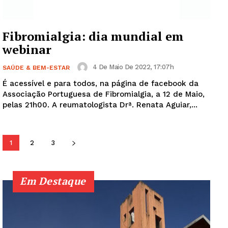
Fibromialgia: dia mundial em
Institucional
webinar
4 De Maio De 2022, 17:07h
SAÚDE & BEM-ESTAR
Artigos
É acessível e para todos, na página de facebook da
Edição Digital
Associação Portuguesa de Fibromialgia, a 12 de Maio,
Europa
pelas 21h00. A reumatologista Drª. Renata Aguiar,...
Grande Entrevista
Publicidade
1
2
3
Quero ser Assinante
Em Destaque