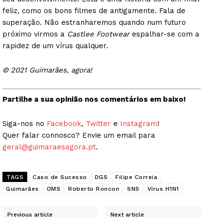
SUBSCREVA JÁ!
feliz, como os bons filmes de antigamente. Fala de
superação. Não estranharemos quando num futuro
próximo virmos a
Castlee Footwear
espalhar-se com a
rapidez de um vírus qualquer.
Institucional
© 2021 Guimarães, agora!
Artigos
Edição Digital
Partilhe a sua opinião nos comentários em baixo!
Europa
Siga-nos no
Facebook
,
Twitter
e
Instagram
!
Grande Entrevista
Quer falar connosco? Envie um email para
Publicidade
geral@guimaraesagora.pt
.
Quero ser Assinante
TAGS
Caso de Sucesso
DGS
Filipe Correia
Guimarães
OMS
Roberto Roncon
SNS
Vírus H1N1
Previous article
Next article