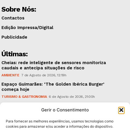
Sobre Nós:
Contactos
Edição Impressa/Digital
Publicidade
Últimas:
Cheias: rede inteligente de sensores monitoriza
caudais e antecipa situações de risco
AMBIENTE
7 de Agosto de 2026, 12:19h
Espaço Guimarães: ‘The Golden Ibérica Burger’
começa hoje
TURISMO & GASTRONOMIA
6 de Agosto de 2026, 21:00h
O Verão é na Penha: ‘Captain Boy’ anima a noite da
Gerir o Consentimento
montanha
CULTURA & EDUCAÇÃO
6 de Agosto de 2026, 16:23h
Para fornecer as melhores experiências, usamos tecnologias como
cookies para armazenar e/ou aceder a informações do dispositivo.