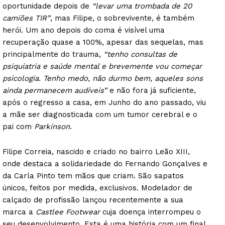
oportunidade depois de
“levar uma trombada de 20
camiões TIR”
, mas Filipe, o sobrevivente, é também
herói. Um ano depois do coma é visível uma
recuperação quase a 100%, apesar das sequelas, mas
principalmente do trauma,
“tenho consultas de
psiquiatria e saúde mental e brevemente vou começar
psicologia. Tenho medo, não durmo bem, aqueles sons
ainda permanecem audíveis”
e não fora já suficiente,
após o regresso a casa, em Junho do ano passado, viu
a mãe ser diagnosticada com um tumor cerebral e o
pai com
Parkinson
.
Filipe Correia, nascido e criado no bairro Leão XIII,
onde destaca a solidariedade do Fernando Gonçalves e
da Carla Pinto tem mãos que criam. São sapatos
únicos, feitos por medida, exclusivos. Modelador de
calçado de profissão lançou recentemente a sua
Guimarães, agora!
marca a
Castlee Footwear
cuja doença interrompeu o
seu desenvolvimento. Esta é uma história com um final