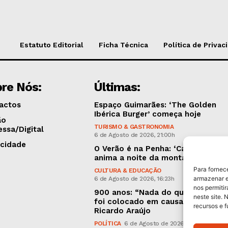
Estatuto Editorial
Ficha Técnica
Política de Privac
re Nós:
Últimas:
actos
Espaço Guimarães: ‘The Golden
Ibérica Burger’ começa hoje
ão
TURISMO & GASTRONOMIA
essa/Digital
6 de Agosto de 2026, 21:00h
icidade
O Verão é na Penha: ‘Captain Boy’
anima a noite da montanha
Para fornec
CULTURA & EDUCAÇÃO
armazenar e
6 de Agosto de 2026, 16:23h
nos permiti
900 anos: “Nada do que vinha de 
neste site. 
foi colocado em causa”, garante
recursos e 
Ricardo Araújo
POLÍTICA
6 de Agosto de 2026, 13:03h