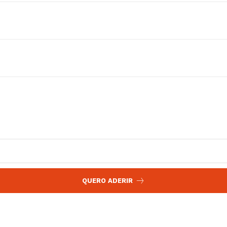
 agora!
Edição Digital
Europa
A JÁ!
Grande Entrevista
Publicidade
Quero ser Assinante
QUERO ADERIR