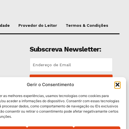
idade
Provedor do Leitor
Termos & Condições
Subscreva Newsletter:
QUERO ADERIR
Gerir o Consentimento
Li e aceito a
Política de Privacidade
.
er as melhores experiências, usamos tecnologias como cookies para
/ou aceder a informações do dispositivo. Consentir com essas tecnologias
rá processar dados, como comportamento de navegação ou IDs exclusivos
trás
Não consentir ou retirar o consentimento pode afetar negativamante certos
funções.