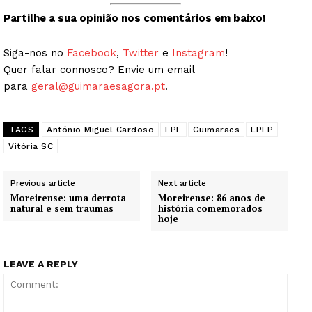
Partilhe a sua opinião nos comentários em baixo!
Siga-nos no
Facebook
,
Twitter
e
Instagram
!
Quer falar connosco? Envie um email
para
geral@guimaraesagora.pt
.
TAGS
António Miguel Cardoso
FPF
Guimarães
LPFP
Vitória SC
Previous article
Next article
Moreirense: uma derrota
Moreirense: 86 anos de
natural e sem traumas
história comemorados
hoje
LEAVE A REPLY