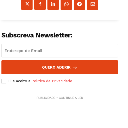
Guimarães, agora!
SUBSCREVA JÁ!
Subscreva Newsletter:
Institucional
QUERO ADERIR
Artigos
Edição Digital
Li e aceito a
Política de Privacidade
.
Europa
Grande Entrevista
PUBLICIDADE • CONTINUE A LER
Publicidade
Quero ser Assinante