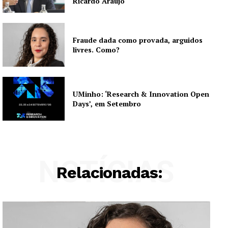
Ricardo Araújo
Fraude dada como provada, arguidos
livres. Como?
UMinho: ‘Research & Innovation Open
Days’, em Setembro
NOTÍCIAS
Relacionadas: