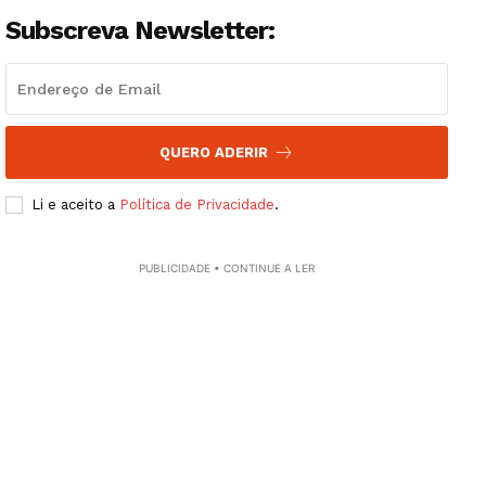
Guimarães, agora!
Subscreva Newsletter:
SUBSCREVA JÁ!
QUERO ADERIR
Institucional
Li e aceito a
Política de Privacidade
.
Artigos
Edição Digital
PUBLICIDADE • CONTINUE A LER
Europa
Grande Entrevista
Publicidade
Quero ser Assinante