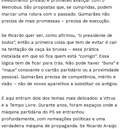
investimento privado e prometeu avançar com o
Metrobus
. São propostas que, se cumpridas, podem
marcar uma rutura com o passado. Guimarães não
precisa de mais promessas – precisa de execução.
Se Ricardo quer ser, como afirmou,
“o presidente de
todos”
, então a primeira coisa que tem de evitar é cair
na tentação da caça às bruxas – essa prática
instalada em que só fica quem está
“comigo”
. Essa
lógica tem de ficar para trás. Não pode haver
“bons”
e
“maus”
consoante o cartão partidário ou a proximidade
pessoal. Guimarães precisa de competência, mérito e
visão – não de novos aparelhos a substituir os antigos.
E aqui entram dois dos temas mais delicados: a Vitrus
e a Tempo Livre. Durante anos, foram espaços onde a
máquina partidária do PS se entranhou
profundamente, com nomeações políticas e uma
verdadeira máquina de propaganda. Se Ricardo Araújo