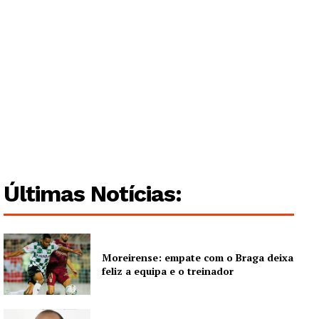
Guimarães, agora!
SUBSCREVA JÁ!
Institucional
Últimas Notícias:
Artigos
Edição Digital
Moreirense: empate com o Braga deixa
Europa
feliz a equipa e o treinador
Grande Entrevista
Publicidade