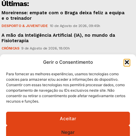
Últimas:
Moreirense: empate com o Braga deixa feliz a equipa
e o treinador
DESPORTO & JUVENTUDE
10 de Agosto de 2026, 09:45h
A mão da Inteligência Artificial (IA), no mundo da
Fisioterapia
CRÓNICAS
9 de Agosto de 2026, 18:00h
Vitória: derrota com o Arouca, em casa, perante
Gerir o Consentimento
18.926 espectadores
DESPORTO & JUVENTUDE
8 de Agosto de 2026, 20:21h
Para fornecer as melhores experiências, usamos tecnologias como
cookies para armazenar e/ou aceder a informações do dispositivo.
Consentir com essas tecnologias nos permitirá processar dados, como
Subscreva Newsletter:
comportamento de navegação ou IDs exclusivos neste site. Não
consentir ou retirar o consentimento pode afetar negativamante certos
recursos e funções.
Aceitar
QUERO ADERIR
Negar