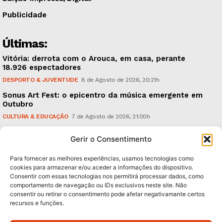
Publicidade
Últimas:
Vitória: derrota com o Arouca, em casa, perante
18.926 espectadores
DESPORTO & JUVENTUDE
8 de Agosto de 2026, 20:21h
Sonus Art Fest: o epicentro da música emergente em
Outubro
CULTURA & EDUCAÇÃO
7 de Agosto de 2026, 21:00h
Tiago Margarido: a prioridade “é reavivar a mística
Gerir o Consentimento
do Vitória”
DESPORTO & JUVENTUDE
7 de Agosto de 2026, 15:24h
Para fornecer as melhores experiências, usamos tecnologias como
cookies para armazenar e/ou aceder a informações do dispositivo.
Consentir com essas tecnologias nos permitirá processar dados, como
Subscreva Newsletter:
comportamento de navegação ou IDs exclusivos neste site. Não
consentir ou retirar o consentimento pode afetar negativamante certos
recursos e funções.