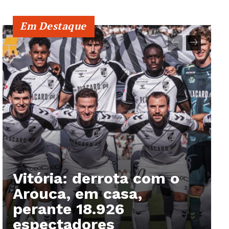
Publicidade
Em Destaque
Quero ser Assinante
Vitória: derrota com o
Arouca, em casa,
perante 18.926
espectadores