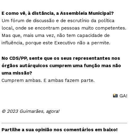
E como vê, à distância, a Assembleia Municipal?
Um fórum de discussão e de escrutínio da política
Guimarães, agora!
local, onde se encontram pessoas muito competentes.
Mas que, mais uma vez, não tem capacidade de
SUBSCREVA JÁ!
influência, porque este Executivo não a permite.
No CDS/PP, sente que os seus representantes nos
órgãos autárquicos cumprem uma função mas não
Institucional
uma missão?
Cumprem ambas. E ambas fazem parte.
Artigos
GA!
Edição Digital
Europa
© 2023 Guimarães, agora!
Grande Entrevista
Publicidade
Partilhe a sua opinião nos comentários em baixo!
Quero ser Assinante