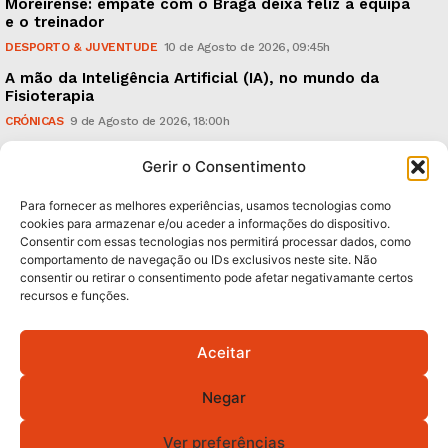
Moreirense: empate com o Braga deixa feliz a equipa
e o treinador
DESPORTO & JUVENTUDE
10 de Agosto de 2026, 09:45h
A mão da Inteligência Artificial (IA), no mundo da
Fisioterapia
CRÓNICAS
9 de Agosto de 2026, 18:00h
Vitória: derrota com o Arouca, em casa, perante
Gerir o Consentimento
18.926 espectadores
DESPORTO & JUVENTUDE
8 de Agosto de 2026, 20:21h
Para fornecer as melhores experiências, usamos tecnologias como
cookies para armazenar e/ou aceder a informações do dispositivo.
Consentir com essas tecnologias nos permitirá processar dados, como
Subscreva Newsletter:
comportamento de navegação ou IDs exclusivos neste site. Não
consentir ou retirar o consentimento pode afetar negativamante certos
recursos e funções.
Aceitar
QUERO ADERIR
Negar
Li e aceito a
Política de Privacidade
.
Ver preferências