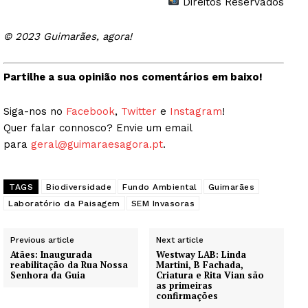
Direitos Reservados
© 2023 Guimarães, agora!
Partilhe a sua opinião nos comentários em baixo!
Siga-nos no
Facebook
,
Twitter
e
Instagram
!
Quer falar connosco? Envie um email
para
geral@guimaraesagora.pt
.
TAGS
Biodiversidade
Fundo Ambiental
Guimarães
Laboratório da Paisagem
SEM Invasoras
Previous article
Next article
Atães: Inaugurada
Westway LAB: Linda
reabilitação da Rua Nossa
Martini, B Fachada,
Senhora da Guia
Criatura e Rita Vian são
as primeiras
confirmações