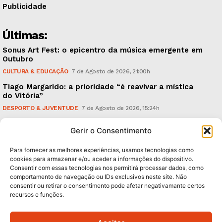
Publicidade
Últimas:
Sonus Art Fest: o epicentro da música emergente em
Outubro
CULTURA & EDUCAÇÃO
7 de Agosto de 2026, 21:00h
Tiago Margarido: a prioridade “é reavivar a mística
do Vitória”
DESPORTO & JUVENTUDE
7 de Agosto de 2026, 15:24h
Cheias: rede inteligente de sensores monitoriza
Gerir o Consentimento
caudais e antecipa situações de risco
AMBIENTE
7 de Agosto de 2026, 12:19h
Para fornecer as melhores experiências, usamos tecnologias como
cookies para armazenar e/ou aceder a informações do dispositivo.
Consentir com essas tecnologias nos permitirá processar dados, como
Subscreva Newsletter:
comportamento de navegação ou IDs exclusivos neste site. Não
consentir ou retirar o consentimento pode afetar negativamante certos
recursos e funções.