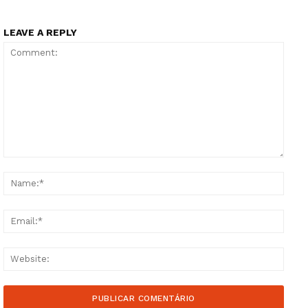
LEAVE A REPLY
Comment:
Name
Email
Websi