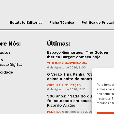
Estatuto Editorial
Ficha Técnica
Política de Privac
re Nós:
Últimas:
actos
Espaço Guimarães: ‘The Golden
Ibérica Burger’ começa hoje
ão
TURISMO & GASTRONOMIA
essa/Digital
6 de Agosto de 2026, 21:00h
icidade
O Verão é na Penha: ‘Captain Boy’
anima a noite da montanha
Para fornec
CULTURA & EDUCAÇÃO
armazenar e
6 de Agosto de 2026, 16:23h
nos permiti
900 anos: “Nada do que vinha de 
neste site. 
foi colocado em causa”, garante
recursos e 
Ricardo Araújo
POLÍTICA
6 de Agosto de 2026, 13:03h