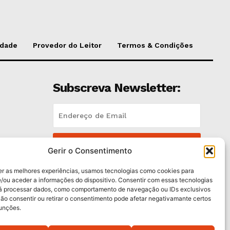
idade
Provedor do Leitor
Termos & Condições
Subscreva Newsletter:
QUERO ADERIR
Gerir o Consentimento
Li e aceito a
Política de Privacidade
.
er as melhores experiências, usamos tecnologias como cookies para
/ou aceder a informações do dispositivo. Consentir com essas tecnologias
rá processar dados, como comportamento de navegação ou IDs exclusivos
trás
Não consentir ou retirar o consentimento pode afetar negativamante certos
funções.