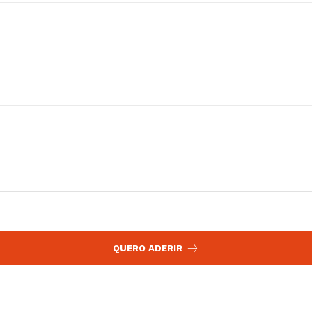
 agora!
Edição Digital
Europa
A JÁ!
Grande Entrevista
Publicidade
Quero ser Assinante
QUERO ADERIR