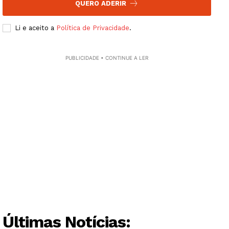
QUERO ADERIR
Li e aceito a
Política de Privacidade
.
Institucional
PUBLICIDADE • CONTINUE A LER
Artigos
Edição Digital
Europa
Grande Entrevista
Publicidade
Quero ser Assinante
Últimas Notícias: