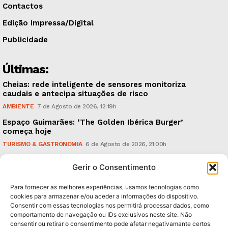
Contactos
Edição Impressa/Digital
Publicidade
Últimas:
Cheias: rede inteligente de sensores monitoriza
caudais e antecipa situações de risco
AMBIENTE
7 de Agosto de 2026, 12:19h
Espaço Guimarães: ‘The Golden Ibérica Burger’
começa hoje
TURISMO & GASTRONOMIA
6 de Agosto de 2026, 21:00h
O Verão é na Penha: ‘Captain Boy’ anima a noite da
Gerir o Consentimento
montanha
CULTURA & EDUCAÇÃO
6 de Agosto de 2026, 16:23h
Para fornecer as melhores experiências, usamos tecnologias como
cookies para armazenar e/ou aceder a informações do dispositivo.
Consentir com essas tecnologias nos permitirá processar dados, como
Subscreva Newsletter:
comportamento de navegação ou IDs exclusivos neste site. Não
consentir ou retirar o consentimento pode afetar negativamante certos