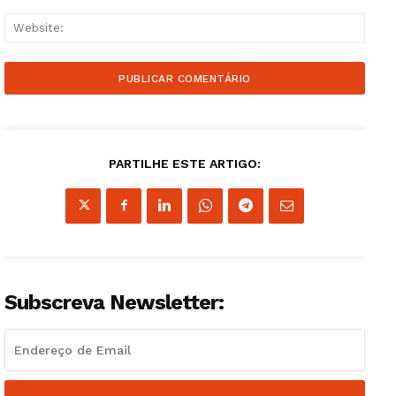
Websi
PARTILHE ESTE ARTIGO:
Subscreva Newsletter:
Guimarães, agora!
SUBSCREVA JÁ!