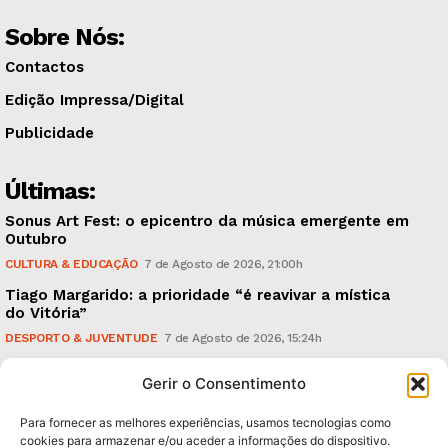
Sobre Nós:
Contactos
Edição Impressa/Digital
Publicidade
Últimas:
Sonus Art Fest: o epicentro da música emergente em
Outubro
CULTURA & EDUCAÇÃO
7 de Agosto de 2026, 21:00h
Tiago Margarido: a prioridade “é reavivar a mística
do Vitória”
DESPORTO & JUVENTUDE
7 de Agosto de 2026, 15:24h
Cheias: rede inteligente de sensores monitoriza
Gerir o Consentimento
caudais e antecipa situações de risco
AMBIENTE
7 de Agosto de 2026, 12:19h
Para fornecer as melhores experiências, usamos tecnologias como
cookies para armazenar e/ou aceder a informações do dispositivo.