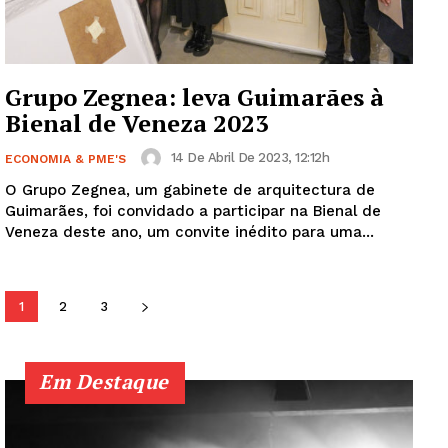
SUBSCREVA JÁ!
Grupo Zegnea: leva Guimarães à
Bienal de Veneza 2023
Institucional
14 De Abril De 2023, 12:12h
ECONOMIA & PME'S
Artigos
O Grupo Zegnea, um gabinete de arquitectura de
Edição Digital
Guimarães, foi convidado a participar na Bienal de
Veneza deste ano, um convite inédito para uma...
Europa
Grande Entrevista
Publicidade
1
2
3
Quero ser Assinante
Em Destaque