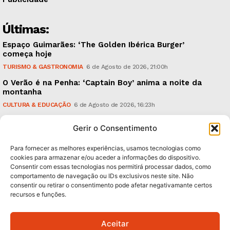
Últimas:
Espaço Guimarães: ‘The Golden Ibérica Burger’
começa hoje
TURISMO & GASTRONOMIA
6 de Agosto de 2026, 21:00h
O Verão é na Penha: ‘Captain Boy’ anima a noite da
montanha
CULTURA & EDUCAÇÃO
6 de Agosto de 2026, 16:23h
900 anos: “Nada do que vinha de trás foi colocado
Gerir o Consentimento
em causa”, garante Ricardo Araújo
POLÍTICA
6 de Agosto de 2026, 13:03h
Para fornecer as melhores experiências, usamos tecnologias como
cookies para armazenar e/ou aceder a informações do dispositivo.
Consentir com essas tecnologias nos permitirá processar dados, como
Subscreva Newsletter:
comportamento de navegação ou IDs exclusivos neste site. Não
consentir ou retirar o consentimento pode afetar negativamante certos
recursos e funções.
Aceitar
QUERO ADERIR