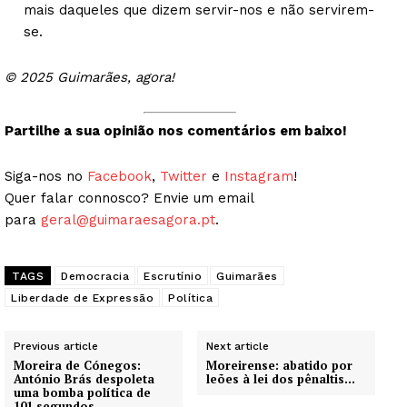
mais daqueles que dizem servir-nos e não servirem-
se.
© 2025 Guimarães, agora!
Partilhe a sua opinião nos comentários em baixo!
Siga-nos no
Facebook
,
Twitter
e
Instagram
!
Quer falar connosco? Envie um email
para
geral@guimaraesagora.pt
.
TAGS
Democracia
Escrutínio
Guimarães
Liberdade de Expressão
Política
Previous article
Next article
Moreira de Cónegos:
Moreirense: abatido por
António Brás despoleta
leões à lei dos pênaltis…
uma bomba política de
101 segundos