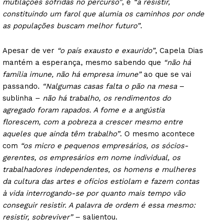
mutilações sofridas no percurso”
, e
“a resistir,
constituindo um farol que alumia os caminhos por onde
as populações buscam melhor futuro”
.
Apesar de ver
“o país exausto e exaurido”
, Capela Dias
mantém a esperança, mesmo sabendo que
“não há
família imune, não há empresa imune”
ao que se vai
passando.
“Nalgumas casas falta o pão na mesa
–
sublinha –
não há trabalho, os rendimentos do
agregado foram rapados. A fome e a angústia
florescem, com a pobreza a crescer mesmo entre
aqueles que ainda têm trabalho”
. O mesmo acontece
com
“os micro e pequenos empresários, os sócios-
gerentes, os empresários em nome individual, os
trabalhadores independentes, os homens e mulheres
da cultura das artes e ofícios estiolam e fazem contas
à vida interrogando-se por quanto mais tempo vão
conseguir resistir. A palavra de ordem é essa mesmo:
resistir, sobreviver”
– salientou.