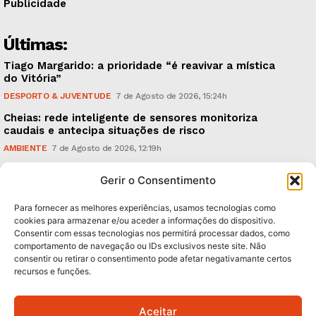
Publicidade
Últimas:
Tiago Margarido: a prioridade “é reavivar a mística
do Vitória”
DESPORTO & JUVENTUDE
7 de Agosto de 2026, 15:24h
Cheias: rede inteligente de sensores monitoriza
caudais e antecipa situações de risco
AMBIENTE
7 de Agosto de 2026, 12:19h
Espaço Guimarães: ‘The Golden Ibérica Burger’
Gerir o Consentimento
começa hoje
TURISMO & GASTRONOMIA
6 de Agosto de 2026, 21:00h
Para fornecer as melhores experiências, usamos tecnologias como
cookies para armazenar e/ou aceder a informações do dispositivo.
Consentir com essas tecnologias nos permitirá processar dados, como
Subscreva Newsletter:
comportamento de navegação ou IDs exclusivos neste site. Não
consentir ou retirar o consentimento pode afetar negativamante certos
recursos e funções.
Aceitar